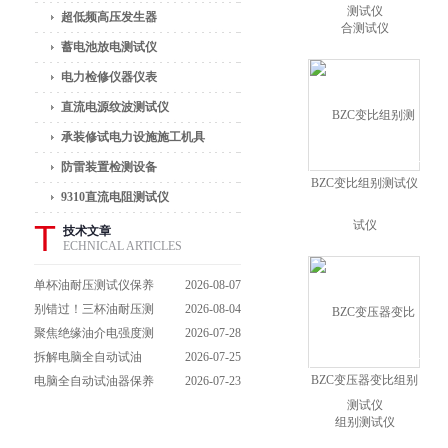
测试仪
超低频高压发生器
蓄电池放电测试仪
电力检修仪器仪表
直流电源纹波测试仪
承装修试电力设施施工机具
防雷装置检测设备
BZC变比组别测试仪
9310直流电阻测试仪
T
技术文章
ECHNICAL ARTICLES
单杯油耐压测试仪保养
2026-08-07
避坑指南：细节做到
别错过！三杯油耐压测
2026-08-04
位，设备不闹脾气
试仪操作流程全解析，
聚焦绝缘油介电强度测
2026-07-28
一步到位不踩坑
试仪：那些决定检测效
拆解电脑全自动试油
2026-07-25
BZC变压器变比组别
能的关键特点
器：核心组成部件，藏
电脑全自动试油器保养
2026-07-23
着哪些硬核运行逻辑？
全攻略：轻松延长设备
测试仪
寿命的实用技巧