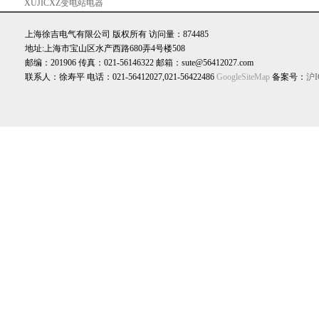
式测振仪上海徐吉电气
XUJICXZ变电站电器
设备交流变频串联谐振
上海徐吉电气有限公司 版权所有 访问量：874485
耐压装置
地址:上海市宝山区水产西路680弄4号楼508
邮编：201906 传真：021-56146322 邮箱：sute@56412027.com
联系人：徐寿平 电话：021-56412027,021-56422486
GoogleSiteMap
备案号：
沪I