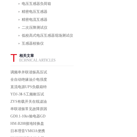
电压互感器负荷箱
精密电压互感器
精密电流互感器
二次压降测试仪
低校高式电压互感器现场测试仪
互感器校验仪
T
相关文章
ECHNICAL ARTICLES
调频串并联谐振高压试
验装置 调频串并联谐
全自动绝缘油介电强度
振高压试验装置
测试仪
直流电源UPS负载箱特
点及功能
YDJ-3Ⅱ-S工频耐压试
验仪YDJ-3Ⅱ-S工频耐
ZYS有载开关在线滤油
压试验仪
器ZJY-FC智能型有载
串联谐振常见故障原因
分接开关滤油机
及排除
GD0.1-10kv验电器GD
声光验电器GD折叠式
HM-B208接地转换盘
验电器
日本理音VM63A便携