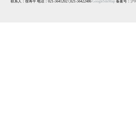
联系人：徐寿平 电话：021-56412027,021-56422486
GoogleSiteMap
备案号：
沪I