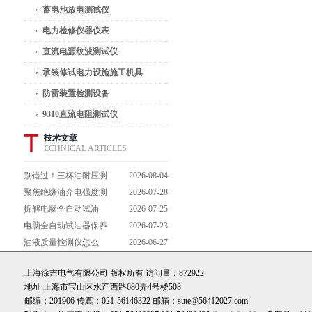
蓄电池放电测试仪
电力检修仪器仪表
直流电源纹波测试仪
承装修试电力设施施工机具
防雷装置检测设备
9310直流电阻测试仪
T
技术文章
ECHNICAL ARTICLES
别错过！三杯油耐压测
2026-08-04
试仪操作流程全解析，
聚焦绝缘油介电强度测
2026-07-28
一步到位不踩坑
试仪：那些决定检测效
拆解电脑全自动试油
2026-07-25
能的关键特点
器：核心组成部件，藏
电脑全自动试油器保养
2026-07-23
着哪些硬核运行逻辑？
全攻略：轻松延长设备
油液质量检测仪怎么
2026-06-27
寿命的实用技巧
用？手把手拆解操作全
上海徐吉电气有限公司 版权所有 访问量：872922
流程，新手也能轻松上
地址:上海市宝山区水产西路680弄4号楼508
手
邮编：201906 传真：021-56146322 邮箱：sute@56412027.com