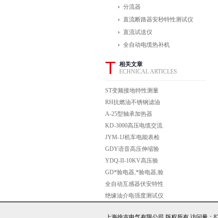
分流器
直流断路器安秒特性测试仪
直流试送仪
全自动电缆热补机
T
相关文章
ECHNICAL ARTICLES
ST变频接地特性测量
系统
RH抗燃油不锈钢滤油
机
A-25型轴承加热器
KD-3000高压电缆交流
耐压仪 高压电缆交流
JYM-1J机车电能表检
耐压仪
定装置
GDY语音高压伸缩验
电器 带风车式 防雨式
YDQ-II-10KV高压验
高压棒状声光验电器
电器生产厂家
GD*验电器,*验电器,验
电器价格
全自动互感器伏安特性
测试仪（具有SUTEB
绝缘油介电强度测试仪
全部功能，增加三路同
对劣质油及低耐压油介
上海徐吉电气有限公司 版权所有 访问量：873