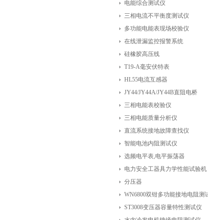
电能综合测试仪
三相电流不平衡度测试仪
多功能电能表现场校验仪
在线泄漏监控报警系统
硅橡胶高压线
T19-A毫安伏特表
HL55电流互感器
JY44/JY44A/JY44B直阻电桥
三相电能表校验仪
三相电能质量分析仪
直流系统接地故障查找仪
智能电池内阻测试仪
选频电平表,电平振荡器
电力安全工器具力学性能试验机
分压器
WN6800双钳多功能接地电阻测试仪
ST3008变压器容量特性测试仪