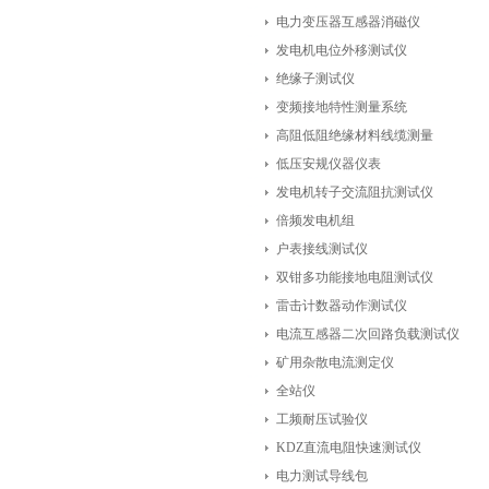
电力变压器互感器消磁仪
发电机电位外移测试仪
绝缘子测试仪
变频接地特性测量系统
高阻低阻绝缘材料线缆测量
低压安规仪器仪表
发电机转子交流阻抗测试仪
倍频发电机组
户表接线测试仪
双钳多功能接地电阻测试仪
雷击计数器动作测试仪
电流互感器二次回路负载测试仪
矿用杂散电流测定仪
全站仪
工频耐压试验仪
KDZ直流电阻快速测试仪
电力测试导线包