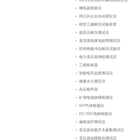
水内冷发电机绝缘电阻测试仪
继电器校验仪
闭口闪点全自动测定仪
程控工频耐压试验装置
超高压耐压测试仪
直流系统接地故障测试仪
匝间绝缘冲击耐压试验仪
电力变压器绕组测试仪
三相移相器
智能电导盐密测试仪
微量水分测定仪
高压相序器
矿用电缆故障检测仪
SF6气体检漏仪
DS-702C电枢检验仪
漏电保护测试仪
变压器有载开关参数测试仪
变压器短路阻抗测试仪