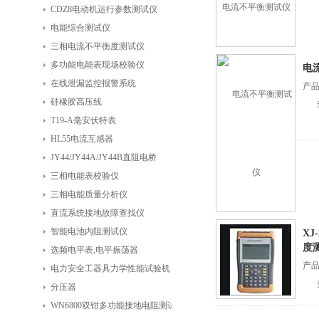
CDZ8电动机运行参数测试仪
电能综合测试仪
三相电流不平衡度测试仪
多功能电能表现场校验仪
电
在线泄漏监控报警系统
产
硅橡胶高压线
T19-A毫安伏特表
HL55电流互感器
JY44/JY44A/JY44B直阻电桥
三相电能表校验仪
三相电能质量分析仪
直流系统接地故障查找仪
智能电池内阻测试仪
XJ
度
选频电平表,电平振荡器
产
电力安全工器具力学性能试验机
分压器
WN6800双钳多功能接地电阻测试仪