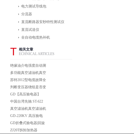
电力测试导线包
分流器
直流断路器安秒特性测试仪
直流试送仪
全自动电缆热补机
T
相关文章
ECHNICAL ARTICLES
绝缘油介电强度自动测
试仪价格用途与特点
多功能真空滤油机真空
净油机真空滤油机
苏特2012型电缆故障全
自动测试仪
判断变压器绕组是否变
形,有诀窍！
GD【高压验电器】
【低压验电器】380v-
中国台湾先驰 ST-622
500kv验电器
红外测温仪
真空滤油机真空滤油机
真空滤油机真空滤油机
GD-220KV 高压验电
真空滤油机真空滤油机
器GD-220KV/ 高压验
GD折叠式验电器|回旋
电器
式验电器|语言式验电
ZJ20T拆卸加热器