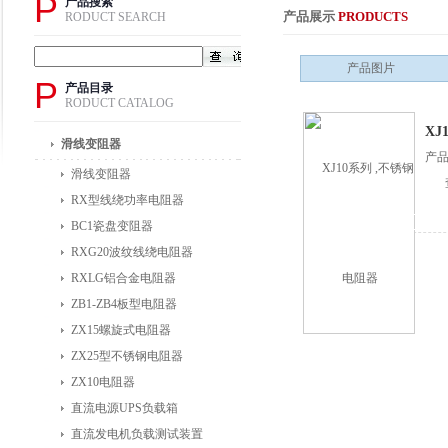
P
产品搜索
产品展示
PRODUCTS
RODUCT SEARCH
产品图片
P
产品目录
RODUCT CATALOG
XJ
滑线变阻器
产
滑线变阻器
RX型线绕功率电阻器
BC1瓷盘变阻器
RXG20波纹线绕电阻器
RXLG铝合金电阻器
ZB1-ZB4板型电阻器
ZX15螺旋式电阻器
ZX25型不锈钢电阻器
ZX10电阻器
直流电源UPS负载箱
直流发电机负载测试装置