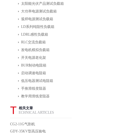
太阳能光伏产品测试负载箱
大功率电源测试负载箱
弧焊电源测试负载箱
LD系列纯阻性负载箱
LDRL感性负载箱
RLC交流负载箱
发电机模拟负载箱
开关电源老化架
BUR制动电阻箱
启动调速电阻箱
低压电器测试电阻箱
手推滑线变阻器
教学用滑线变阻器
T
相关文章
ECHNICAL ARTICLES
CG2-11G气割机
GDY-35KV型高压验电