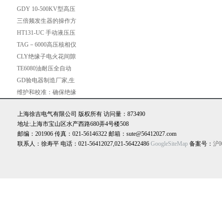
器GDY-10KV型 验电
GDY 10-500KV型高压
器
验电器GDY-110KV验
三倍频发生器的操作方
电器
法及注意事项讲解
HT131-UC 手动液压压
接钳（整体H型）
TAG－6000高压核相仪
CLY绝缘子电火花间隙
测零器
TE6080油耐压全自动
测试仪 绝缘油介电强
GD验电器制造厂家,生
度测试仪型号
产加工验电器,验电器
维护和校准：确保绝缘
油介电强度测试仪的准
上海徐吉电气有限公司 版权所有 访问量：873490
确性
地址:上海市宝山区水产西路680弄4号楼508
邮编：201906 传真：021-56146322 邮箱：sute@56412027.com
联系人：徐寿平 电话：021-56412027,021-56422486
GoogleSiteMap
备案号：
沪I