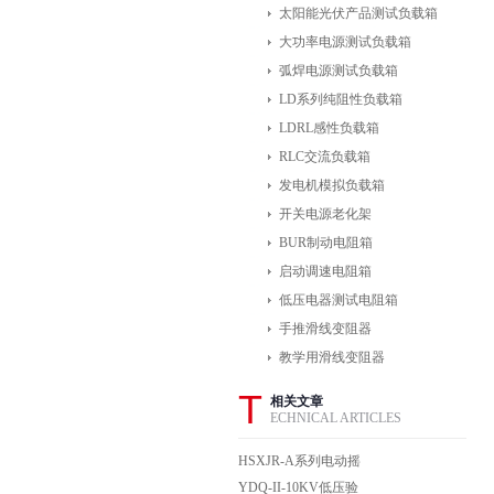
太阳能光伏产品测试负载箱
大功率电源测试负载箱
弧焊电源测试负载箱
LD系列纯阻性负载箱
LDRL感性负载箱
RLC交流负载箱
发电机模拟负载箱
开关电源老化架
BUR制动电阻箱
启动调速电阻箱
低压电器测试电阻箱
手推滑线变阻器
教学用滑线变阻器
T
相关文章
ECHNICAL ARTICLES
HSXJR-A系列电动摇
表
YDQ-II-10KV低压验