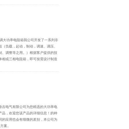
可调大功率电阻箱我公司开发了一系列非
括（负载，起动，制动，调速、调压、
制、调整等之用。）根据客户提供的技
单相或三相电阻箱，即可按需设计制造
徐吉电气有限公司为您精选的大功率电
产品，欢迎您该产品的详细信息！的种
同的应用也会有细微的差别，本公司为
决方案。