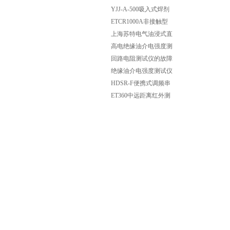
电器
YJJ-A-500吸入式焊剂
烘干箱
ETCR1000A非接触型
检相器钳形非接触检相
上海苏特电气油浸式直
器
流高压发生器展示
高电绝缘油介电强度测
试仪操作应注意事项
回路电阻测试仪的故障
现象及排除
绝缘油介电强度测试仪
的测试分手动与自动
HDSR-F便携式调频串
联谐振耐压装置
ET360中远距离红外测
温仪