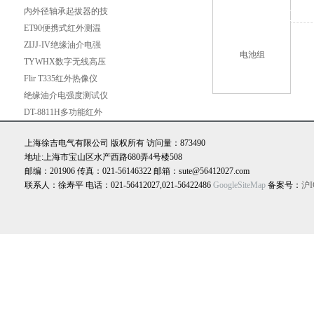
内外径轴承起拔器的技
术性能
ET90便携式红外测温
仪（-60～760℃）
ZIJJ-IV绝缘油介电强
度自动测试仪
TYWHX数字无线高压
核相仪
Flir T335红外热像仪
Flir T335红外热像仪
绝缘油介电强度测试仪
使用说明
DT-8811H多功能红外
线测温仪
上海徐吉电气有限公司 版权所有 访问量：873490
地址:上海市宝山区水产西路680弄4号楼508
邮编：201906 传真：021-56146322 邮箱：sute@56412027.com
联系人：徐寿平 电话：021-56412027,021-56422486
GoogleSiteMap
备案号：
沪I