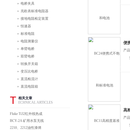
电桥夹具
兆欧表标准电阻器
接地电阻检定装置
恒速器
标准电阻
电阻测量仪
便
单臂电桥
产品
双臂电桥
转换开关箱
变压比电桥
直流检流计
直流电阻箱
T
相关文章
ECHNICAL ARTICLES
高
Fluke Ti32红外线热成
产品
像仪产品随附
BCY-2A 矿用水泵无线
多参数测试仪
2210、2212油性漆绸