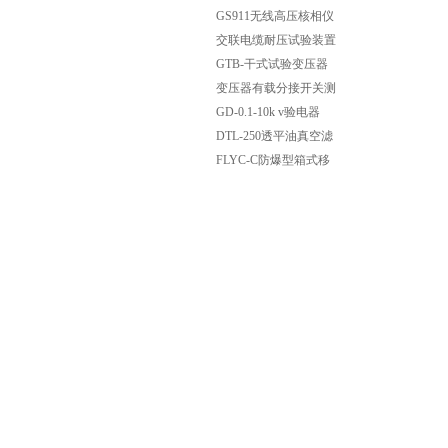
破与应用
动保护器
GS911无线高压核相仪
交联电缆耐压试验装置
交联电缆变频串联谐振
GTB-干式试验变压器
耐压试验装置
变压器有载分接开关测
试仪价格
GD-0.1-10k v验电器
WBJ-10KV高低压验电
DTL-250透平油真空滤
器
油机ZJC透平油滤油机
FLYC-C防爆型箱式移
动滤油机ZFY系列防爆
真空滤油机