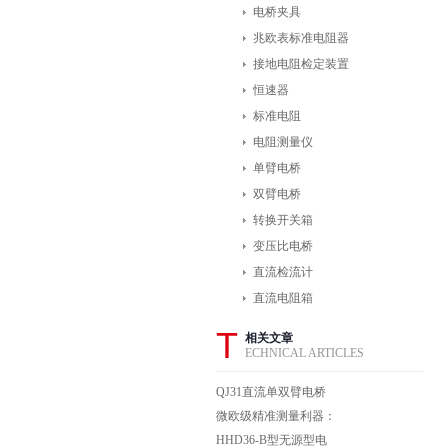
电桥夹具
兆欧表标准电阻器
接地电阻检定装置
恒速器
标准电阻
电阻测量仪
单臂电桥
双臂电桥
转换开关箱
变压比电桥
直流检流计
直流电阻箱
T
相关文章
ECHNICAL ARTICLES
QJ31直流单双臂电桥
工作原理
微欧级精准测量利器：
直流双臂电桥的技术突
HHD36-B型无源型电