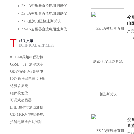
ZZ-5A变压器直流电阻测试仪
ZZ-3A变压器直流电阻测试仪
变
ZZ-2直流电阻快速测试仪
电
ZZ-1A变压器直流电阻速测仪
产品
T
相关文章
ECHNICAL ARTICLES
810/260调频串联谐振
试验装置 调频串联谐
GSSB（J） 油侵式高
振试验成套装置
压试验变压器
GDY袖珍型折叠验电
器，伸缩式高低压声光
GSY低压验电器GD低
验电器
压测电器GD型低压验
绝缘多层凳
电器GD低压验电器
继保校验仪
可调式吊线器
LHL-30润滑油滤油机
LHL-50润滑油滤油机
GD-110KV \交流验电
变
器
拆解电脑全自动试油
直
器：核心组成部件，藏
产品