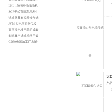
自动测试仪
LHL-150润滑油滤油机
LHL-200润滑油滤油机
ZGF干式直流高压发生
器技术规格
试油器具有多种操作选
择，能适应不同用户的
JYM-3J电压监测仪校
多种选择
验仪
高压放电棒产品的成套
性
影响真空滤油机使用效
果的因素有哪些？
GD验电器加工厂,制造
加工验电器,验电器
大
产品