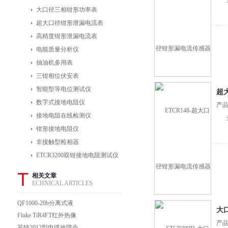
大口径三相钳形功率表
超大口径钳形泄漏电流表
高精度钳形泄漏电流表
电能质量分析仪
抽油机多用表
三钳相位伏安表
智能型等电位测试仪
超
数字式接地电阻仪
产品
接地电阻在线检测仪
钳形接地电阻仪
非接触型检相器
ETCR3200双钳接地电阻测试仪
T
相关文章
ECHNICAL ARTICLES
QF1000-20b分离式液
大
压千斤顶
Fluke TiR4FT红外热像
产品
仪
苏特2012型电缆故障全