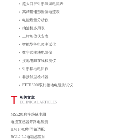
超大口径钳形泄漏电流表
高精度钳形泄漏电流表
电能质量分析仪
抽油机多用表
三钳相位伏安表
智能型等电位测试仪
数字式接地电阻仪
接地电阻在线检测仪
钳形接地电阻仪
非接触型检相器
ETCR3200双钳接地电阻测试仪
T
相关文章
ECHNICAL ARTICLES
MS5201数字绝缘电阻
测试仪
电流互感器开路电压测
试仪
HM-F703型同轴适配
器
BGJ-2.2-2电磁感应加