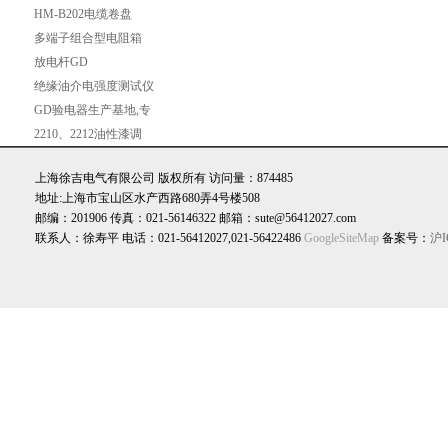
热器
HM-B202电缆卷盘
多端子组合型电阻箱
放电杆GD
绝缘油介电强度测试仪
试油原因以及处理方法
GD验电器生产基地,专
业生产验电器,低价验
2210、2212油性漆调
电器
上海徐吉电气有限公司 版权所有 访问量：874485
地址:上海市宝山区水产西路680弄4号楼508
邮编：201906 传真：021-56146322 邮箱：sute@56412027.com
联系人：徐寿平 电话：021-56412027,021-56422486
GoogleSiteMap
备案号：
沪I