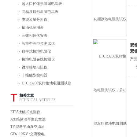
超大口径钳形泄漏电流表
高精度钳形泄漏电流表
电能质量分析仪
抽油机多用表
三钳相位伏安表
智能型等电位测试仪
双
双
数字式接地电阻仪
产品
接地电阻在线检测仪
钳形接地电阻仪
非接触型检相器
ETCR3200双钳接地电阻测试仪
T
相关文章
ECHNICAL ARTICLES
ET35接触式点温仪
JZL绝缘油再生真空滤
油机上海徐吉专业制造
TY型透平油真空滤油
机TYA透平油聚结真空
GD-110KV \交流验电