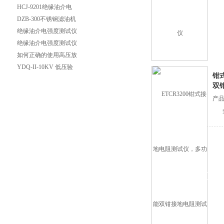
滤油机
器
HCJ-9201绝缘油介电
强度测试仪上海徐吉推
DZB-300不锈钢滤油机
荐
TYA-1不锈钢抗燃油滤
绝缘油介电强度测试仪
油机
油杯的维护保养-上海
绝缘油介电强度测试仪
徐吉电气
一机在手，多种要求均
如何正确的使用高压放
得满足
电棒？
YDQ-II-10KV 低压验
钳
电器的价格
双
产品