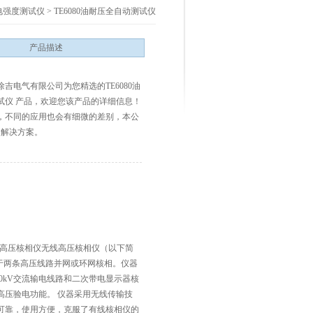
电强度测试仪
>
TE6080油耐压全自动测试仪
产品描述
吉电气有限公司为您精选的TE6080油
试仪 产品，欢迎您该产品的详细信息！
，不同的应用也会有细微的差别，本公
的解决方案。
0无线高压核相仪无线高压核相仪（以下简
用于两条高压线路并网或环网核相。仪器
20kV交流输电线路和二次带电显示器核
高压验电功能。 仪器采用无线传输技
可靠，使用方便，克服了有线核相仪的