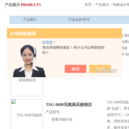
产品展示
PRODUCTS
首页
>
产品展示
>
绝缘油介
服务热线：
产品图片
产品名称/型号
本目录是上海徐
TE6080油耐压全自动测试仪
耐压全自动测
欢迎您！
产品型号：
来自局域网的朋友！有什么可以帮助您的
的种类有很多
吗？
查看详细介绍
司为您提供*
TAG-860
TAG-8600无线高压核相仪
称“仪器”）
产品型号：
适用于5V～2
查看详细介绍
相，同时具有
术，操作安全