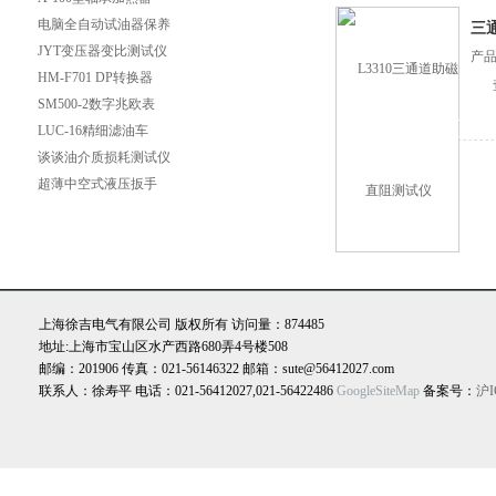
压力检测仪
电脑全自动试油器保养
三
全攻略：轻松延长设备
JYT变压器变比测试仪
产品
寿命的实用技巧
（C） 性能特点
HM-F701 DP转换器
SM500-2数字兆欧表
LUC-16精细滤油车
LUC-40精细滤油车
谈谈油介质损耗测试仪
在电力行业中的作用
超薄中空式液压扳手
上海徐吉电气有限公司 版权所有 访问量：874485
地址:上海市宝山区水产西路680弄4号楼508
邮编：201906 传真：021-56146322 邮箱：sute@56412027.com
联系人：徐寿平 电话：021-56412027,021-56422486
GoogleSiteMap
备案号：
沪I