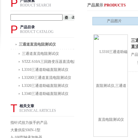
P
产品搜索
产品展示
PRODUCTS
RODUCT SEARCH
产品图片
P
产品目录
RODUCT CATALOG
三
三通道直流电阻测试仪
直
三通道直流电阻测试仪
产品
STZZ-S10A三回路变压器直流电阻测试仪
L3310三通道助磁直阻测试仪
L3320D三通道直流电阻测试仪
L3320三通道助磁直阻测试仪
L3340三通道助磁直阻测试仪
T
相关文章
ECHNICAL ARTICLES
指针式扭力扳手的产品
简介
大量供应SMN-1型
ABB抽屉开关柜触点
A-100型轴承加热器