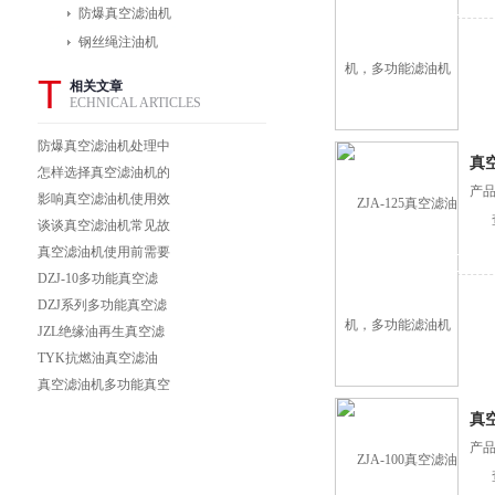
防爆真空滤油机
钢丝绳注油机
T
相关文章
ECHNICAL ARTICLES
防爆真空滤油机处理中
真
有哪些模式是可以选择
怎样选择真空滤油机的
产品
的
不同部件？
影响真空滤油机使用效
果的因素有哪些？
谈谈真空滤油机常见故
障的解决办法
真空滤油机使用前需要
做哪些准备和检查工
DZJ-10多功能真空滤
作?
油机上海徐吉专业制造
DZJ系列多功能真空滤
油机上海徐吉专业制造
JZL绝缘油再生真空滤
油机上海徐吉专业制造
TYK抗燃油真空滤油
机上海徐吉电气
真空滤油机多功能真空
滤油机真空净油机
真
产品