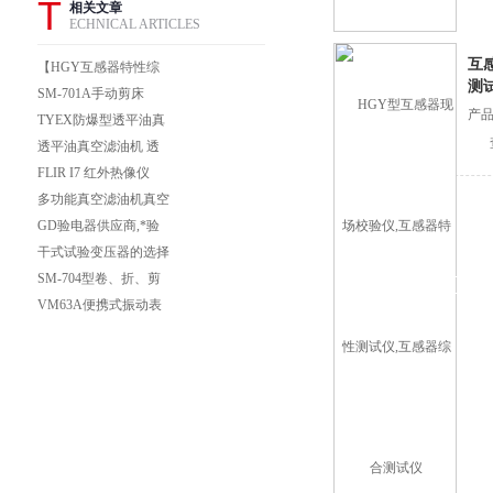
T
相关文章
ECHNICAL ARTICLES
互
【HGY互感器特性综
测
合测试仪】浅析电流互
SM-701A手动剪床
产品
感变压器技术要点与选
TYEX防爆型透平油真
择
空滤油机BZL系列防爆
透平油真空滤油机 透
滤油机
平油滤油机 汽轮机透
FLIR I7 红外热像仪
平油滤油机
FLIR I7 红外热像仪
多功能真空滤油机真空
净油机真空滤油机
GD验电器供应商,*验
电器,验电器
干式试验变压器的选择
技巧
SM-704型卷、折、剪
三用机
VM63A便携式振动表
vm63a上海徐吉电气