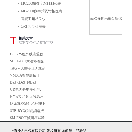
MG2000B数字双钳相位表
MG2000数字式双钳相位表
智能工频相位仪
双钳相位伏安表
T
相关文章
ECHNICAL ARTICLES
OT872S红外线测温仪
SUTE986T六油杯绝缘
油介质电强度测试仪技
TAG－6000高压无线定
术指标
相器
VM63A数显测振计
VM63A数显测振计
DZJ-6DZJ-10DZJ-
20DZJ-25真空滤油机
GD电力验电器生产厂
家,专业制造验电器,验
HYWX-5100无线高压
电器
数字核相仪
防爆真空滤油机处理中
有哪些模式是可以选择
STR-BY系列调频谐振
的
试验装置
SM-2200工频耐压试验
仪
上海徐吉电气有限公司 版权所有 访问量：873983