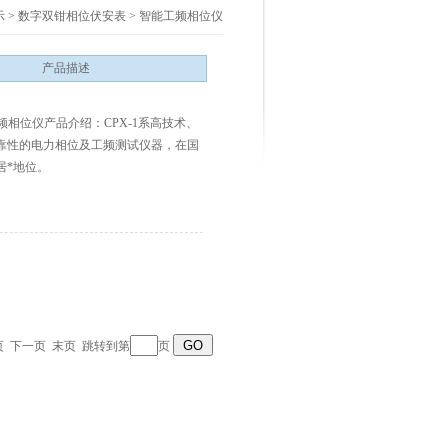
示
>
数字双钳相位伏安表
>
智能工频相位仪
产品描述
能工频相位仪产品介绍：CPX-1系高技术、
靠性的电力相位及工频测试仪器，在国
居*地位。
上一页 下一页 末页 跳转到第
页