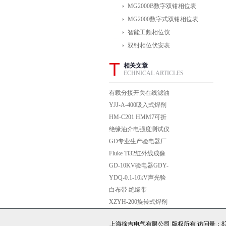
MG2000B数字双钳相位表
MG2000数字式双钳相位表
智能工频相位仪
双钳相位伏安表
T
相关文章
ECHNICAL ARTICLES
有载分接开关在线滤油
机ZYS有载开关在线滤
YJJ-A-400吸入式焊剂
油器 滤油机
烘干箱
HM-C201 HMM7可折
叠运输车
绝缘油介电强度测试仪
打印机的安装程序
GD专业生产验电器厂
家,定做加工验电器,验
Fluke Ti32红外线成像
电器价格
仪技术指标
GD-10KV验电器GDY-
10KV型高压验电器
YDQ-0.1-10kV声光验
电器生产厂家
白布带 绝缘带
XZYH-200旋转式焊剂
烘干机
上海徐吉电气有限公司 版权所有 访问量：872