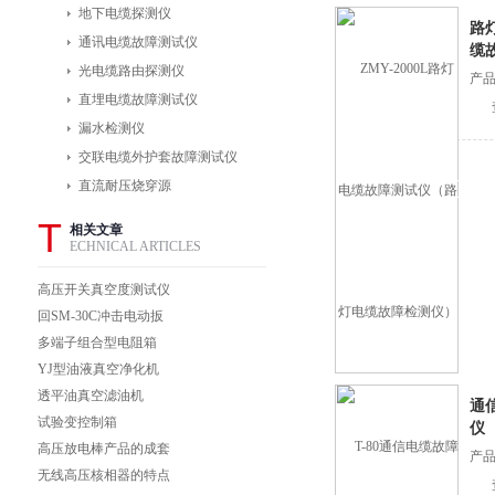
地下电缆探测仪
路
通讯电缆故障测试仪
缆
光电缆路由探测仪
产品
直埋电缆故障测试仪
漏水检测仪
交联电缆外护套故障测试仪
直流耐压烧穿源
T
相关文章
ECHNICAL ARTICLES
高压开关真空度测试仪
预防性试验检测项目与
回SM-30C冲击电动扳
说明
手
多端子组合型电阻箱
YJ型油液真空净化机
JZL绝缘油再生真空滤
透平油真空滤油机
通
油机
DTL透平油真空滤油机
试验变控制箱
仪
透平油真空滤油机
高压放电棒产品的成套
产品
性
无线高压核相器的特点