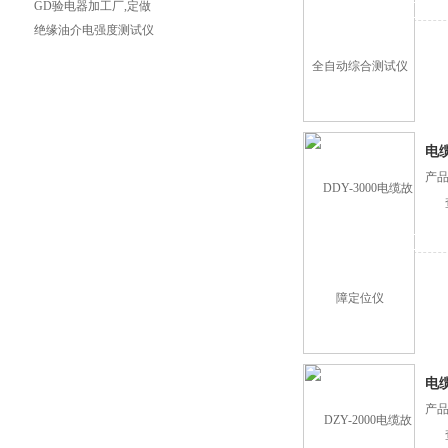
及指标
GD验电器加工厂,定做
销售验电器,验电器
绝缘油介电强度测试仪
一机在手，多种要求均
得满足
电
产品
电
产品