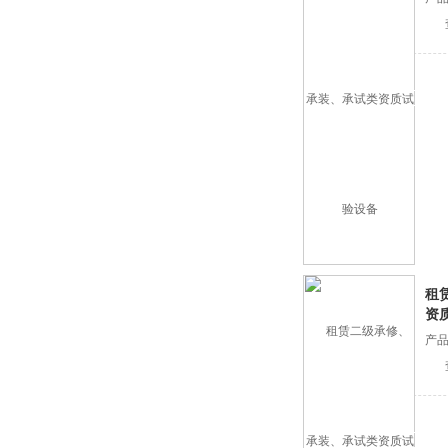
租
资
产