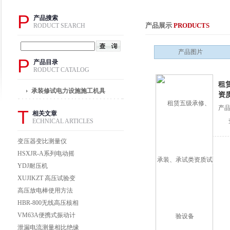
P
产品搜索
产品展示
PRODUCTS
RODUCT SEARCH
产品图片
P
产品目录
RODUCT CATALOG
租
承装修试电力设施施工机具
资
产
T
相关文章
ECHNICAL ARTICLES
变压器变比测量仪
HSXJR-A系列电动摇
表
YDJ耐压机
XUJIKZT 高压试验变
压器电源控制台
高压放电棒使用方法
HBR-800无线高压核相
仪无线高压核相器技术
VM63A便携式振动计
参数
上海徐吉电气
泄漏电流测量相比绝缘