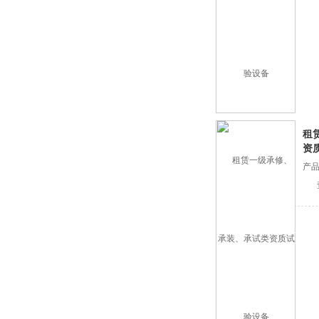
租
资
产