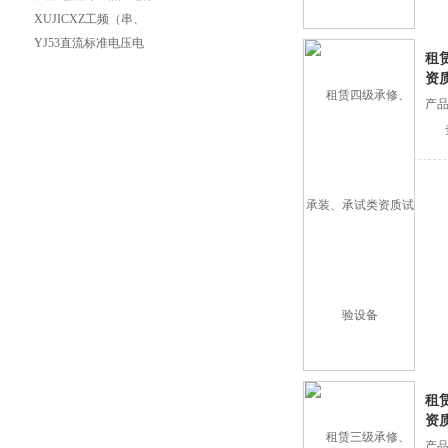
电阻测量，有何优势
XUJICXZ工频（串、
并联）谐振高压试验变
YJ53直流标准电压电
租
压器
流发生器
资
产
租
资
产