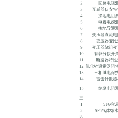
2
回路电阻
3
互感器伏安特
4
接地电阻
5
电容电感
6
接地导通
7
变压器直流电
8
变压器变比
9
变压器绕组变
10
有载分接开
11
断路器特性
12
氧化锌避雷器阻
13
三相继电保
14
雷击计数器
15
绝缘电阻
三
1
SF6检
2
SF6气体微
四