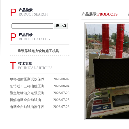
P
产品搜索
产品展示
PRODUCTS
RODUCT SEARCH
P
产品目录
RODUCT CATALOG
承装修试电力设施施工机具
T
技术文章
ECHNICAL ARTICLES
单杯油耐压测试仪保养
2026-08-07
避坑指南：细节做到
别错过！三杯油耐压测
2026-08-04
位，设备不闹脾气
试仪操作流程全解析，
聚焦绝缘油介电强度测
2026-07-28
一步到位不踩坑
试仪：那些决定检测效
拆解电脑全自动试油
2026-07-25
能的关键特点
器：核心组成部件，藏
电脑全自动试油器保养
2026-07-23
着哪些硬核运行逻辑？
全攻略：轻松延长设备
寿命的实用技巧