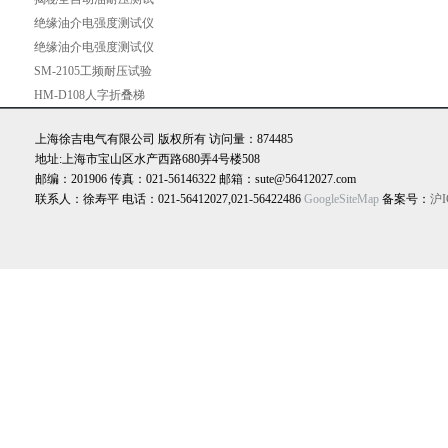
层
仪：常见问题一网打
绝缘油介电强度测试仪
尽！
试验步骤讲解
绝缘油介电强度测试仪
的关键指标是击穿电压
SM-2105工频耐压试验
仪
HM-D108人字折叠梯
凳
上海徐吉电气有限公司 版权所有 访问量：874485
地址:上海市宝山区水产西路680弄4号楼508
邮编：201906 传真：021-56146322 邮箱：sute@56412027.com
联系人：徐寿平 电话：021-56412027,021-56422486
GoogleSiteMap
备案号：
沪I