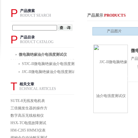
P
产品搜索
产品展示
PRODUCTS
RODUCT SEARCH
产品图片
P
产品目录
RODUCT CATALOG
微
微电脑绝缘油介电强度测试仪
产品
STJC-II微电脑绝缘油介电强度测试仪
JJC-II微电脑绝缘油介电强度测试仪
T
相关文章
ECHNICAL ARTICLES
SUTE-8无线发电机表
面电位测试仪
三倍频发生器的操作方
法及注意事项讲解
数字高压无线核相仪
BCWH1
HSX-TC电缆故障测试
仪
HM-C205 HMM3仪表
车带电源0~50米（双
揭秘全自动油耐压测试