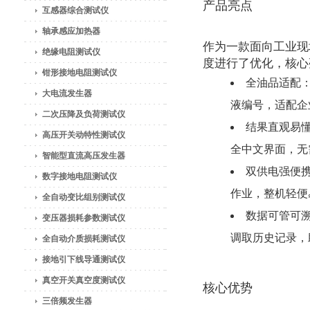
产品亮点
互感器综合测试仪
轴承感应加热器
作为一款面向工业现场
绝缘电阻测试仪
度进行了优化，核心
钳形接地电阻测试仪
全油品适配
大电流发生器
液编号，适配企
二次压降及负荷测试仪
结果直观易懂
高压开关动特性测试仪
全中文界面，无
智能型直流高压发生器
双供电强便
数字接地电阻测试仪
作业，整机轻便
全自动变比组别测试仪
数据可管可
变压器损耗参数测试仪
调取历史记录，
全自动介质损耗测试仪
接地引下线导通测试仪
真空开关真空度测试仪
核心优势
三倍频发生器