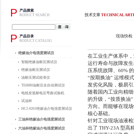
P
产品搜索
技术文章
TECHNICAL ART
RODUCT SEARCH
P
现场快检 
产品目录
RODUCT CATALOG
绝缘油介电强度测试仪
在工业生产体系中，
智能绝缘油耐压测试仪
运行寿命与故障发生
绝缘油耐压测试仪
压系统故障、60%
“按期换油” 运维模
油耐压测试校准仪
发劣化风险，极易引
TE6080油耐压全自动测试仪
随着国内工业向精细
电线发弧耐电压弯曲试验机
的升级，“按质换油
试油杯
方向。而能够在现场
HCJ-9201绝缘油介电强度测试仪
核心基础。
三油杯绝缘油介电强度测试仪
针对工业现场油液检
出了 THY-23A
六油杯绝缘油介电强度测试仪