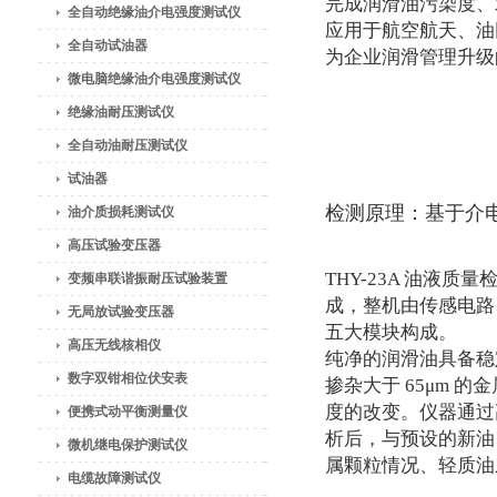
完成润滑油污染度、
全自动绝缘油介电强度测试仪
应用于航空航天、油
全自动试油器
为企业润滑管理升级
微电脑绝缘油介电强度测试仪
绝缘油耐压测试仪
全自动油耐压测试仪
试油器
检测原理：基于介
油介质损耗测试仪
高压试验变压器
THY-23A 油液
变频串联谐振耐压试验装置
成，整机由传感电路
无局放试验变压器
五大模块构成。
高压无线核相仪
纯净的润滑油具备稳
数字双钳相位伏安表
掺杂大于 65μm
度的改变。仪器通过
便携式动平衡测量仪
析后，与预设的新油
微机继电保护测试仪
属颗粒情况、轻质油
电缆故障测试仪