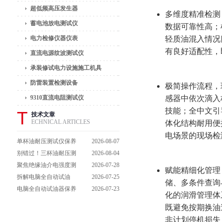
超低频高压发生器
多维度精准检测
蓄电池放电测试仪
数据可靠性高；
电力检修仪器仪表
轻质油混入情况
有良好适配性，
直流电源纹波测试仪
承装修试电力设施施工机具
防雷装置检测设备
极简操作流程，
9310直流电阻测试仪
感器中依次滴入
技能；全中文引
T
技术文章
ECHNICAL ARTICLES
体化结构耐用便
电场景的现场检
单杯油耐压测试仪保养
2026-08-07
避坑指南：细节做到
别错过！三杯油耐压测
2026-08-04
位，设备不闹脾气
试仪操作流程全解析，
聚焦绝缘油介电强度测
2026-07-28
赋能精细化管理
一步到位不踩坑
试仪：那些决定检测效
拆解电脑全自动试油
2026-07-25
储、多条件查询
能的关键特点
器：核心组成部件，藏
电脑全自动试油器保养
2026-07-23
化的润滑管理体
着哪些硬核运行逻辑？
全攻略：轻松延长设备
既避免按期换油
寿命的实用技巧
非计划停机损失