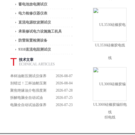
蓄电池放电测试仪
电力检修仪器仪表
直流电源纹波测试仪
承装修试电力设施施工机具
防雷装置检测设备
UL3530硅橡胶电线
9310直流电阻测试仪
T
技术文章
ECHNICAL ARTICLES
单杯油耐压测试仪保养
2026-08-07
避坑指南：细节做到
别错过！三杯油耐压测
2026-08-04
位，设备不闹脾气
试仪操作流程全解析，
聚焦绝缘油介电强度测
2026-07-28
一步到位不踩坑
试仪：那些决定检测效
拆解电脑全自动试油
2026-07-25
UL3069硅橡胶编织电
能的关键特点
器：核心组成部件，藏
电脑全自动试油器保养
2026-07-23
着哪些硬核运行逻辑？
全攻略：轻松延长设备
线
寿命的实用技巧