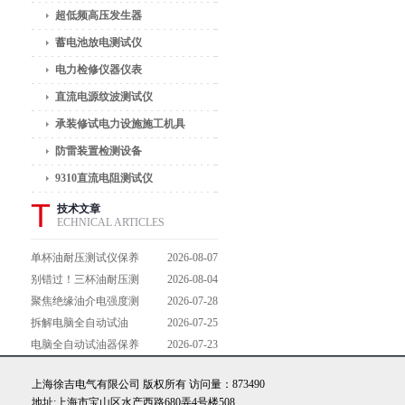
超低频高压发生器
蓄电池放电测试仪
电力检修仪器仪表
直流电源纹波测试仪
承装修试电力设施施工机具
防雷装置检测设备
9310直流电阻测试仪
T
技术文章
ECHNICAL ARTICLES
单杯油耐压测试仪保养
2026-08-07
避坑指南：细节做到
别错过！三杯油耐压测
2026-08-04
位，设备不闹脾气
试仪操作流程全解析，
聚焦绝缘油介电强度测
2026-07-28
一步到位不踩坑
试仪：那些决定检测效
拆解电脑全自动试油
2026-07-25
能的关键特点
器：核心组成部件，藏
电脑全自动试油器保养
2026-07-23
着哪些硬核运行逻辑？
全攻略：轻松延长设备
上海徐吉电气有限公司 版权所有 访问量：873490
寿命的实用技巧
地址:上海市宝山区水产西路680弄4号楼508