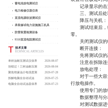
蓄电池放电测试仪
记录显示的击穿
电力检修仪器仪表
三、测试后处
直流电源纹波测试仪
降压与关机：
承装修试电力设施施工机具
测试结束后，缓
防雷装置检测设备
零。
9310直流电阻测试仪
关闭测试仪的
T
断开连接：
技术文章
ECHNICAL ARTICLES
先将测试仪的高
单杯油耐压测试仪保养
2026-08-07
注意在拆除连接
避坑指南：细节做到
别错过！三杯油耐压测
2026-08-04
放电处理：
位，设备不闹脾气
试仪操作流程全解析，
聚焦绝缘油介电强度测
2026-07-28
对于一些大容量
一步到位不踩坑
试仪：那些决定检测效
拆解电脑全自动试油
2026-07-25
行放电操作。
能的关键特点
器：核心组成部件，藏
电脑全自动试油器保养
2026-07-23
使用专门的放电
着哪些硬核运行逻辑？
全攻略：轻松延长设备
寿命的实用技巧
数据整理与分
对测试数据进行