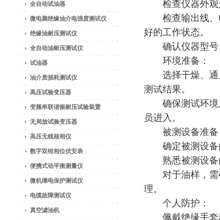
检查仪器外观是
全自动试油器
检查输出线、电
微电脑绝缘油介电强度测试仪
好的工作状态。
绝缘油耐压测试仪
确认仪器型号、
全自动油耐压测试仪
环境准备：
试油器
选择干燥、通风
油介质损耗测试仪
测试结果。
高压试验变压器
确保测试环境周
变频串联谐振耐压试验装置
员进入。
无局放试验变压器
被测设备准备
高压无线核相仪
确定被测设备的
数字双钳相位伏安表
熟悉被测设备的
便携式动平衡测量仪
对于油样，需确
微机继电保护测试仪
理。
电缆故障测试仪
个人防护：
真空滤油机
佩戴绝缘手套和