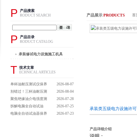
P
产品搜索
产品展示
PRODUCTS
首
RODUCT SEARCH
P
产品目录
RODUCT CATALOG
承装修试电力设施施工机具
T
技术文章
ECHNICAL ARTICLES
单杯油耐压测试仪保养
2026-08-07
避坑指南：细节做到
别错过！三杯油耐压测
2026-08-04
位，设备不闹脾气
试仪操作流程全解析，
聚焦绝缘油介电强度测
2026-07-28
一步到位不踩坑
试仪：那些决定检测效
拆解电脑全自动试油
2026-07-25
承装类五级电力设施许可
能的关键特点
器：核心组成部件，藏
电脑全自动试油器保养
2026-07-23
着哪些硬核运行逻辑？
全攻略：轻松延长设备
寿命的实用技巧
产品详细介绍
说明：