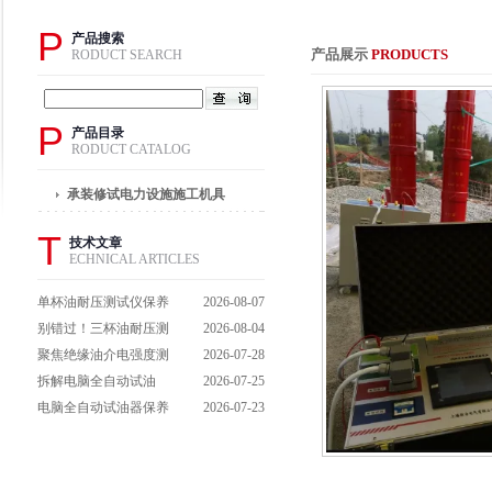
P
产品搜索
产品展示
PRODUCTS
RODUCT SEARCH
P
产品目录
RODUCT CATALOG
承装修试电力设施施工机具
T
技术文章
ECHNICAL ARTICLES
单杯油耐压测试仪保养
2026-08-07
避坑指南：细节做到
别错过！三杯油耐压测
2026-08-04
位，设备不闹脾气
试仪操作流程全解析，
聚焦绝缘油介电强度测
2026-07-28
一步到位不踩坑
试仪：那些决定检测效
拆解电脑全自动试油
2026-07-25
能的关键特点
器：核心组成部件，藏
电脑全自动试油器保养
2026-07-23
着哪些硬核运行逻辑？
全攻略：轻松延长设备
寿命的实用技巧