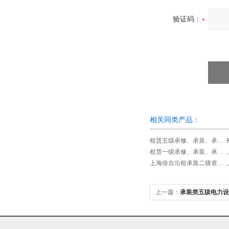
验证码：
相关同类产品：
租赁五级承修、承装、承试类资质试验设备
租赁一级承修、承装、承试类资质试验设备
上海徐吉出租承装二级资质设备
上一篇：
承装类五级电力设
机具设备