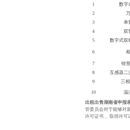
1
数字
2
3
单
4
双
5
数字式双
6
7
钳
8
互感器二
9
三
10
温
出租出售湖南省申报
管委员会对于能够对
许可证书， 取得许