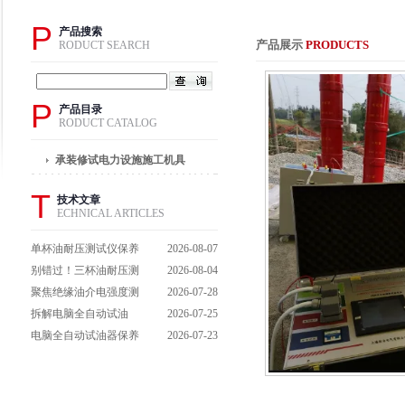
P
产品搜索
产品展示
PRODUCTS
RODUCT SEARCH
P
产品目录
RODUCT CATALOG
承装修试电力设施施工机具
T
技术文章
ECHNICAL ARTICLES
单杯油耐压测试仪保养
2026-08-07
避坑指南：细节做到
别错过！三杯油耐压测
2026-08-04
位，设备不闹脾气
试仪操作流程全解析，
聚焦绝缘油介电强度测
2026-07-28
一步到位不踩坑
试仪：那些决定检测效
拆解电脑全自动试油
2026-07-25
能的关键特点
器：核心组成部件，藏
电脑全自动试油器保养
2026-07-23
着哪些硬核运行逻辑？
全攻略：轻松延长设备
寿命的实用技巧