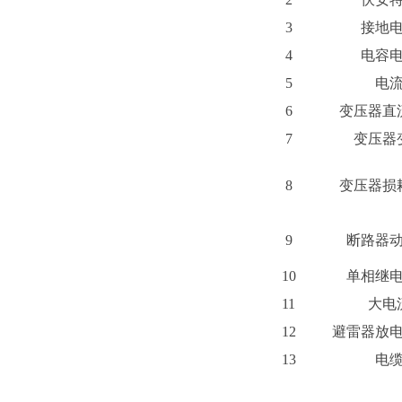
3
接地
4
电容
5
电
6
变压器直
7
变压器
8
变压器损
9
断路器
10
单相继
11
大电
12
避雷器放
13
电