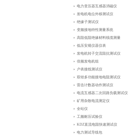
电力变压器互感器消磁仪
发电机电位外移测试仪
绝缘子测试仪
变频接地特性测量系统
高阻低阻绝缘材料线缆测量
低压安规仪器仪表
发电机转子交流阻抗测试仪
倍频发电机组
户表接线测试仪
双钳多功能接地电阻测试仪
雷击计数器动作测试仪
电流互感器二次回路负载测试仪
矿用杂散电流测定仪
全站仪
工频耐压试验仪
KDZ直流电阻快速测试仪
电力测试导线包