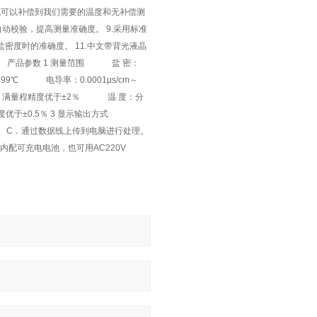
，也可以补偿到我们需要的温度和无补偿测
机自动校验，提高测量准确度。 9.采用标准
密度时的准确度。 11.中文带背光液晶
。 产品参数 1 测量范围 盐 密：
 ～ 99℃ 电导率：0.0001μs/cm～
01位，满量程精度优于±2％ 温 度：分
程精度优于±0.5％ 3 显示输出方式
．通过数据线上传到电脑进行处理。
配可充电电池，也可用AC220V