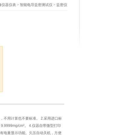
修仪器仪表
>
智能电导盐密测试仪
> 盐密仪
，不用计算也不要标准。 2.采用进口标
9999mg/cm²。 4.仪器自带微型打印
带有电量显示功能。欠压自动关机，方便