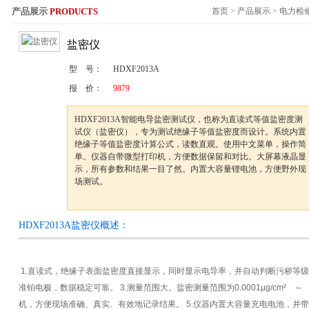
产品展示
PRODUCTS
首页
>
产品展示
>
电力检
服务热线：
盐密仪
型 号：
HDXF2013A
报 价：
9879
HDXF2013A智能电导盐密测试仪，也称为直读式等值盐密度测
试仪（盐密仪），专为测试绝缘子等值盐密度而设计。系统内置
绝缘子等值盐密度计算公式，读数直观。使用中文菜单，操作简
单。仪器自带微型打印机，方便数据保留和对比。大屏幕液晶显
示，所有参数和结果一目了然。内置大容量锂电池，方便野外现
场测试。
HDXF2013A盐密仪概述：
1.直读式，绝缘子表面盐密度直接显示，同时显示电导率，并自动判断污秽等级
准铂电极，数据稳定可靠。 3.测量范围大。盐密测量范围为0.0001µg/cm² ～ 9.
机，方便现场准确、真实、有效地记录结果。 5.仪器内置大容量充电电池，并