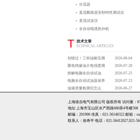
分流器
直流断路器安秒特性测试仪
直流试送仪
全自动电缆热补机
T
技术文章
ECHNICAL ARTICLES
别错过！三杯油耐压测
2026-08-04
试仪操作流程全解析，
聚焦绝缘油介电强度测
2026-07-28
一步到位不踩坑
试仪：那些决定检测效
拆解电脑全自动试油
2026-07-25
能的关键特点
器：核心组成部件，藏
电脑全自动试油器保养
2026-07-23
着哪些硬核运行逻辑？
全攻略：轻松延长设备
油液质量检测仪怎么
2026-06-27
寿命的实用技巧
用？手把手拆解操作全
上海徐吉电气有限公司 版权所有 访问量：872
流程，新手也能轻松上
地址:上海市宝山区水产西路680弄4号楼508
手
邮编：201906 传真：021-56146322 邮箱：sute
联系人：徐寿平 电话：021-56412027,021-56