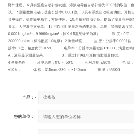
野外使用。 6.具有温度自动补偿功能。溶液电导值自动补偿为20℃时的取值
试。 7.测量数据准确，盐密分辨率0.0001位。 8.具有系统自动校验功能。开
菜单操作。操作简单易学，方便使用。 10.全量程自动切换。提高了测量各种低盐
显示。大屏幕中文菜单。 12.可以同时测量溶液的电导率、温度、等值盐密度等
0.0001mg/cm²～ 9.9999mg/cm²（按X-4.5型绝缘子为准） 温 度：0℃
200000μs/cm（标准配置1.0电极） 2 测量精度 盐 密：分辨率0.00
辨率0.1位，精度优于±0.5℃ 电导率：分辨率为量程的1/1000，满量
A．液晶显示测量结果。 B．通过打印机可直接输出测量数据。 C
4 使用条件 环境温度：0℃ ～ 50℃ 相对湿度: ≤80% 电 源：内
±10％， 体 积：315mm×280mm×140mm 重 量：约3KG
产品：
您的单位：