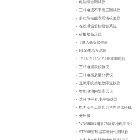
电能综合测试仪
三相电流不平衡度测试仪
多功能电能表现场校验仪
在线泄漏监控报警系统
硅橡胶高压线
T19-A毫安伏特表
HL55电流互感器
JY44/JY44A/JY44B直阻电桥
三相电能表校验仪
三相电能质量分析仪
直流系统接地故障查找仪
智能电池内阻测试仪
选频电平表,电平振荡器
电力安全工器具力学性能试验机
分压器
WN6800双钳多功能接地电阻测试仪
ST3008变压器容量特性测试仪