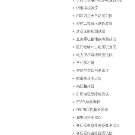
水内冷发电机绝缘电阻测试仪
继电器校验仪
闭口闪点全自动测定仪
程控工频耐压试验装置
超高压耐压测试仪
直流系统接地故障测试仪
匝间绝缘冲击耐压试验仪
电力变压器绕组测试仪
三相移相器
智能电导盐密测试仪
微量水分测定仪
高压相序器
矿用电缆故障检测仪
SF6气体检漏仪
DS-702C电枢检验仪
漏电保护测试仪
变压器有载开关参数测试仪
变压器短路阻抗测试仪