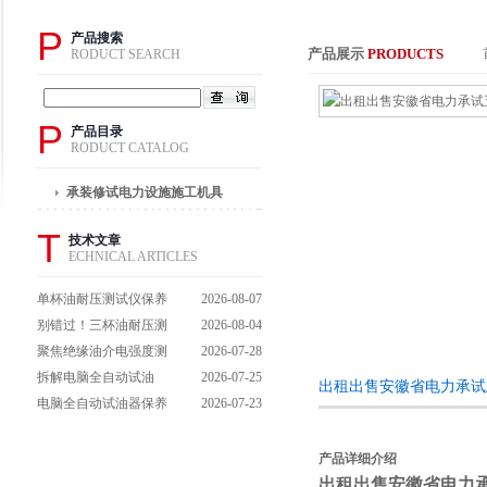
P
产品搜索
产品展示
PRODUCTS
RODUCT SEARCH
P
产品目录
RODUCT CATALOG
承装修试电力设施施工机具
T
技术文章
ECHNICAL ARTICLES
单杯油耐压测试仪保养
2026-08-07
避坑指南：细节做到
别错过！三杯油耐压测
2026-08-04
位，设备不闹脾气
试仪操作流程全解析，
聚焦绝缘油介电强度测
2026-07-28
一步到位不踩坑
试仪：那些决定检测效
拆解电脑全自动试油
2026-07-25
出租出售安徽省电力承试
能的关键特点
器：核心组成部件，藏
电脑全自动试油器保养
2026-07-23
着哪些硬核运行逻辑？
全攻略：轻松延长设备
寿命的实用技巧
产品详细介绍
出租出售安徽省电力