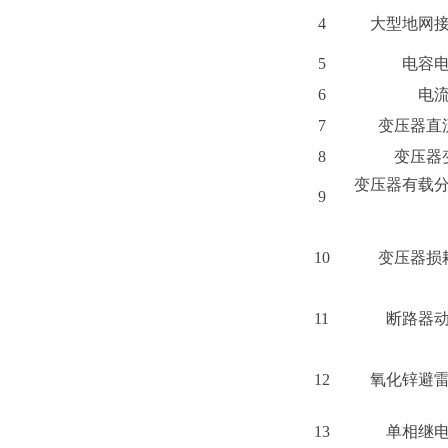
4
大型地网
5
电容
6
电
7
变压器直
8
变压器
变压器有载
9
10
变压器损
11
断路器
12
氧化锌避
13
单相继