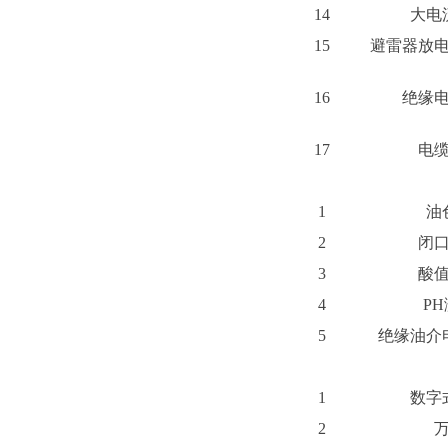
14
大电
15
避雷器放
16
绝缘
17
电
1
油
2
闭
3
酸
4
P
5
绝缘油介
1
数字
2