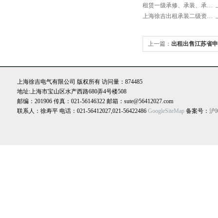
租赁一级承修、承装、承试类资质试验设备
上海徐吉出租承装二级资质设备
上一篇：
出租出售江苏省申
备
上海徐吉电气有限公司 版权所有 访问量：874485
地址:上海市宝山区水产西路680弄4号楼508
邮编：201906 传真：021-56146322 邮箱：sute@56412027.com
联系人：徐寿平 电话：021-56412027,021-56422486
GoogleSiteMap
备案号：
沪I