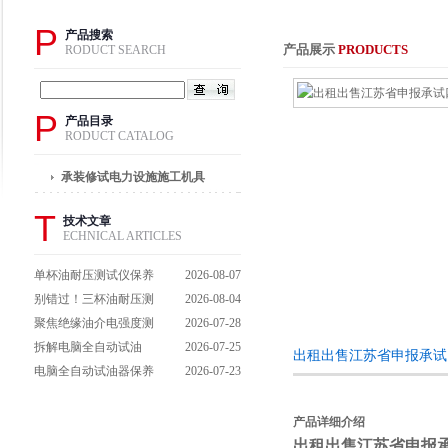
P
产品搜索
产品展示
PRODUCTS
RODUCT SEARCH
P
产品目录
RODUCT CATALOG
承装修试电力设施施工机具
T
技术文章
ECHNICAL ARTICLES
单杯油耐压测试仪保养
2026-08-07
避坑指南：细节做到
别错过！三杯油耐压测
2026-08-04
位，设备不闹脾气
试仪操作流程全解析，
聚焦绝缘油介电强度测
2026-07-28
一步到位不踩坑
试仪：那些决定检测效
拆解电脑全自动试油
2026-07-25
出租出售江苏省申报承试
能的关键特点
器：核心组成部件，藏
电脑全自动试油器保养
2026-07-23
着哪些硬核运行逻辑？
全攻略：轻松延长设备
寿命的实用技巧
产品详细介绍
出租出售江苏省申报