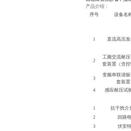
产品介绍：
序号
设备名
1
直流高压发
工频交流耐压
2
套装置（含控
变频串联谐振
3
套装置
4
感应耐压试
1
抗干扰介
2
回路
3
伏安