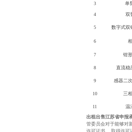
3
单
4
双
5
数字式双
6
7
钳
8
直流稳
9
感器二
10
三
11
温
出租出售江苏省申报
管委员会对于能够对
许可证书， 取得许