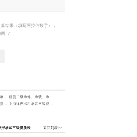
计算结果（填写阿拉伯数字），
四=7
租赁三级承修、承装、承试类资质试验设备
租赁二级承修、承装、承试类资质试验设备
上海徐吉出租承装四级资质设备
上海徐吉出租承装三级资质设备
申报承试三级资质设
返回列表>>