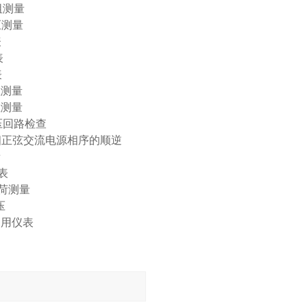
阻测量
测量
表
表
表
测量
测量
压回路检查
弦交流电源相序的顺逆
量
表
负荷测量
压
用仪表