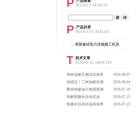
P
产品搜索
RODUCT SEARCH
P
产品目录
RODUCT CATALOG
承装修试电力设施施工机具
T
技术文章
ECHNICAL ARTICLES
单杯油耐压测试仪保养
2026-08-07
避坑指南：细节做到
别错过！三杯油耐压测
2026-08-04
位，设备不闹脾气
试仪操作流程全解析，
聚焦绝缘油介电强度测
2026-07-28
一步到位不踩坑
试仪：那些决定检测效
拆解电脑全自动试油
2026-07-25
能的关键特点
器：核心组成部件，藏
电脑全自动试油器保养
2026-07-23
着哪些硬核运行逻辑？
全攻略：轻松延长设备
寿命的实用技巧