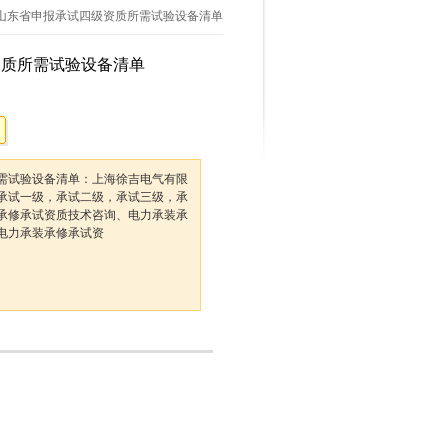
 山东省申报承试四级资质所需试验设备清单
资质所需试验设备清单
需试验设备清单：上海徐吉电气有限
承试一级，承试二级，承试三级，承
承修承试资质技术咨询、电力承装承
电力承装承修承试资