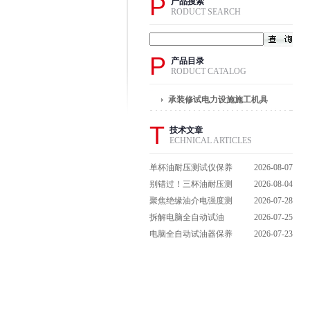
P
产品搜索
RODUCT SEARCH
P
产品目录
RODUCT CATALOG
承装修试电力设施施工机具
T
技术文章
ECHNICAL ARTICLES
单杯油耐压测试仪保养
2026-08-07
避坑指南：细节做到
别错过！三杯油耐压测
2026-08-04
位，设备不闹脾气
试仪操作流程全解析，
聚焦绝缘油介电强度测
2026-07-28
一步到位不踩坑
试仪：那些决定检测效
拆解电脑全自动试油
2026-07-25
能的关键特点
器：核心组成部件，藏
电脑全自动试油器保养
2026-07-23
着哪些硬核运行逻辑？
全攻略：轻松延长设备
寿命的实用技巧