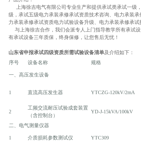
上海徐吉电气有限公司专业生产和提供承试类承试一级，
级，承试五级电力承装承修承试资质技术咨询、电力承装承
力承装承修承试资质电力试验设备升级、电力承装承修承试
与上海徐吉合作，我们会派专人上门指导教学所有承试设
有承试设备三年质保，终身保修，让您售后无忧！
山东省申报承试四级资质所需试验设备清单
及介绍如下：
序号
设备名称
规格
一、高压发生设备
1
直流高压发生器
YTCZG-120kV/2mA
工频交流耐压试验成套装置
2
YD-J-15kVA/100kV
（含控制台）
二、电气测量仪器
1
介质损耗参数测试仪
YTC309