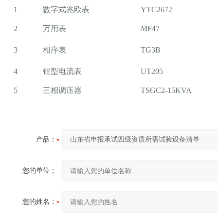
1
数字式兆欧表
YTC2672
2
万用表
MF47
3
相序表
TG3B
4
钳型电流表
UT205
5
三相调压器
TSGC2-15KVA
产品：
您的单位：
您的姓名：