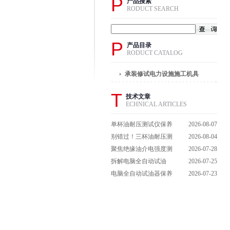
P
产品搜索
RODUCT SEARCH
P
产品目录
RODUCT CATALOG
承装修试电力设施施工机具
T
技术文章
ECHNICAL ARTICLES
单杯油耐压测试仪保养
2026-08-07
避坑指南：细节做到
别错过！三杯油耐压测
2026-08-04
位，设备不闹脾气
试仪操作流程全解析，
聚焦绝缘油介电强度测
2026-07-28
一步到位不踩坑
试仪：那些决定检测效
拆解电脑全自动试油
2026-07-25
能的关键特点
器：核心组成部件，藏
电脑全自动试油器保养
2026-07-23
着哪些硬核运行逻辑？
全攻略：轻松延长设备
寿命的实用技巧