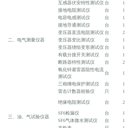
互感器伏安特性测试仪
台
1
接地电阻测试仪
台
1
电容电感测试仪
台
1
接地导通测试仪
台
1
变压器直流电阻测试仪
台
2
二、电气测量仪器
变压器变比测试仪
台
1
变压器绕组变形测试仪
台
1
有载分接开关测试仪
台
1
断路器特性测试仪
台
2
氧化锌避雷器阻性电流
台
1
测试仪
三相继电保护测试仪
台
1
雷击计数器校验仪
只
1
绝缘电阻测试仪
台
2
SF6检漏仪
台
1
三、油、气试验仪器
SF6气体微水测试仪
台
1
兆欧表
只
1