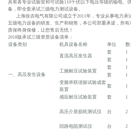
具有各专业试验室和可试验110千伏以下电压等级的输电、
备，即全套承试三级电力测试设备。
上海徐吉电气有限公司成立于2011年，专业从事电力承
五级电力设备的研发、生产和销售，本公司郑重承诺，所有
质保终身保修，让您售后无忧！
2018版承试三级资质设备清单：
设备类别
机具设备名称
单位
数
套
1
直流高压发生器
套
1
套
1
工频耐压试验装置
一、高压发生设备
套
1
变频串联谐振试验成套
套
1
装置
感应耐压试验装置
套
1
高压介质损耗测试仪
台
2
回路电阻测试仪
台
2