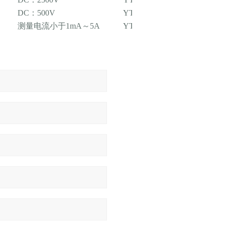
DC：500V
YTC2671
测量电流小于1mA～5A
YTC2220