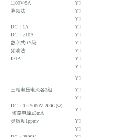
1100V/5A
YTC8750B
异频法
YTC2830
YTC720
DC：1A
YTC2885-10A
DC：≥10A
YTC316-10
数字式0.5级
YTC3317
频响法
YTC3223
I≥1A
YTC3993
YTC3980
YTC620D
三相电压电流各2组
YTC1000
YTC605
DC：0～5000V 200G(Ω)
YTC2010
短路电流≥3mA
灵敏度1ppmv
YTC4502
YTC4620-06
DC：2500V
YTC2671