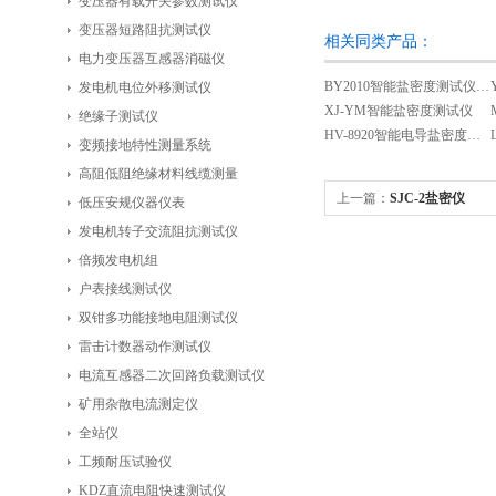
变压器有载开关参数测试仪
变压器短路阻抗测试仪
相关同类产品：
电力变压器互感器消磁仪
BY2010智能盐密度测试仪（新型）
发电机电位外移测试仪
XJ-YM智能盐密度测试仪
绝缘子测试仪
HV-8920智能电导盐密度测试仪
变频接地特性测量系统
高阻低阻绝缘材料线缆测量
上一篇：
SJC-2盐密仪
低压安规仪器仪表
发电机转子交流阻抗测试仪
倍频发电机组
户表接线测试仪
双钳多功能接地电阻测试仪
雷击计数器动作测试仪
电流互感器二次回路负载测试仪
矿用杂散电流测定仪
全站仪
工频耐压试验仪
KDZ直流电阻快速测试仪