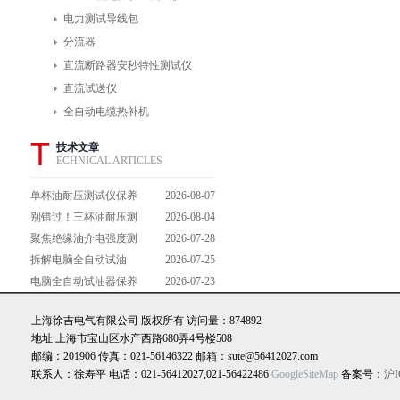
电力测试导线包
分流器
直流断路器安秒特性测试仪
直流试送仪
全自动电缆热补机
T
技术文章
ECHNICAL ARTICLES
单杯油耐压测试仪保养
2026-08-07
避坑指南：细节做到
别错过！三杯油耐压测
2026-08-04
位，设备不闹脾气
试仪操作流程全解析，
聚焦绝缘油介电强度测
2026-07-28
一步到位不踩坑
试仪：那些决定检测效
拆解电脑全自动试油
2026-07-25
能的关键特点
器：核心组成部件，藏
电脑全自动试油器保养
2026-07-23
着哪些硬核运行逻辑？
全攻略：轻松延长设备
上海徐吉电气有限公司 版权所有 访问量：874892
寿命的实用技巧
地址:上海市宝山区水产西路680弄4号楼508
邮编：201906 传真：021-56146322 邮箱：sute@56412027.com
联系人：徐寿平 电话：021-56412027,021-56422486
GoogleSiteMap
备案号：
沪I