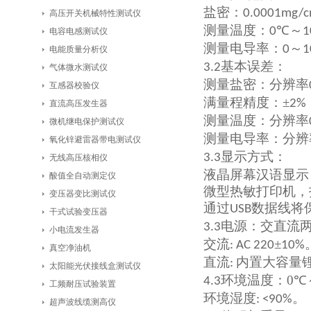
盐密：
0.0001mg/
高压开关机械特性测试仪
测量温度：
℃
～
0
1
电容电感测试仪
测量电导率：
～
0
1
电能质量分析仪
基本误差：
3.2
气体微水测试仪
测量盐密：分辨率
互感器校验仪
满量程精度：±
2%
直流高压发生器
测量温度：分辨率
微机继电保护测试仪
测量电导率：分辨
氧化锌避雷器带电测试仪
显示方式：
3.3
无线高压核相仪
液晶屏幕汉语显示
酸值全自动测定仪
微型热敏打印机，
变压器变比测试仪
通过
数据线将
USB
干式试验变压器
电源：交直流
3.3
小电流发生器
交流
±
: AC 220
10%
真空净油机
直流
内置大容量
:
太阳能光伏接线盒测试仪
环境温度：
0
4.3
℃
工频耐压试验装置
环境湿度
。
: <90%
超声波线缆测高仪