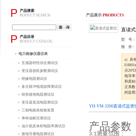
P
产品搜索
产品展示
PRODUCTS
RODUCT SEARCH
直读式
P
产品目录
型 号：
RODUCT CATALOG
报 价：
电力检修仪器仪表
a）具
互感器特性综合测试仪
0.00
示20
变压器损耗参数测试仪
电导率
绝缘电阻测试仪
和原始
多次脉冲电缆故障测试仪
正系数
的盐密
钳形接地电阻测试仪
变压器直流电阻测试仪
YH-YM-3200直读式盐
三相电能表校验装置
单杯油耐压测试仪
产品参数
油介损及体积电阻率测试仪
测量范围：
3.1
接地导通电阻测试仪