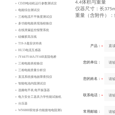
体积与重量
4.4
CDZ8电动机运行参数测试仪
仪器尺寸：长
375
电能综合测试仪
重量（含附件）：
三相电流不平衡度测试仪
多功能电能表现场校验仪
在线泄漏监控报警系统
硅橡胶高压线
T19-A毫安伏特表
产品：
HL55电流互感器
JY44/JY44A/JY44B直阻电桥
您的单位：
三相电能表校验仪
三相电能质量分析仪
直流系统接地故障查找仪
您的姓名：
智能电池内阻测试仪
选频电平表,电平振荡器
联系电话：
电力安全工器具力学性能试验机
分压器
WN6800双钳多功能接地电阻测试仪
常用邮箱：