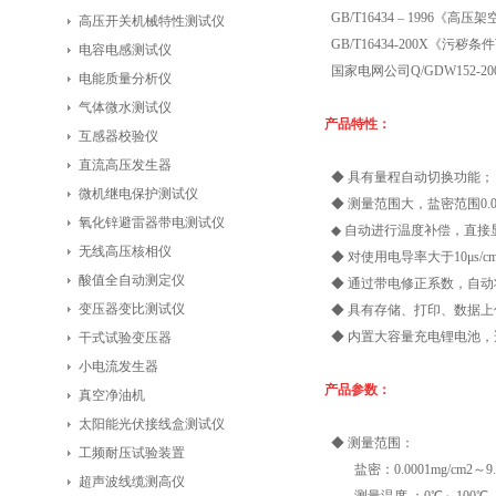
GB/T16434 – 199
高压开关机械特性测试仪
GB/T16434-200X
电容电感测试仪
国家电网公司Q/GDW152
电能质量分析仪
气体微水测试仪
产品特性：
互感器校验仪
直流高压发生器
◆ 具有量程自动切换功能；
微机继电保护测试仪
◆ 测量范围大，盐密范围0.0001m
氧化锌避雷器带电测试仪
◆ 自动进行温度补偿，直接显
无线高压核相仪
◆ 对使用电导率大于10μ
酸值全自动测定仪
◆ 通过带电修正系数，自动
变压器变比测试仪
◆ 具有存储、打印、数据上
◆ 内置大容量充电锂电池，
干式试验变压器
小电流发生器
产品参数：
真空净油机
太阳能光伏接线盒测试仪
◆ 测量范围：
工频耐压试验装置
盐密：0.0001mg/cm2～9.
超声波线缆测高仪