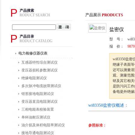
P
产品搜索
产品展示
PRODUCTS
RODUCT SEARCH
盐密仪
P
产品目录
型 号：
wi83
RODUCT CATALOG
报 价：
9879
电力检修仪器仪表
wi8335
互感器特性综合测试仪
绝缘子表面等
还可以测量溶
变压器损耗参数测试仪
观、测量范围
绝缘电阻测试仪
研及其它相关
多次脉冲电缆故障测试仪
是防污闪工作
备电瓷外绝缘
钳形接地电阻测试仪
变压器直流电阻测试仪
wi83350盐密仪概述：
三相电能表校验装置
单杯油耐压测试仪
油介损及体积电阻率测试仪
参照标准：
接地导通电阻测试仪