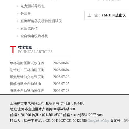
电力测试导线包
分流器
上一篇：
YM-3100盐密仪
直流断路器安秒特性测试仪
直流试送仪
全自动电缆热补机
T
技术文章
ECHNICAL ARTICLES
单杯油耐压测试仪保养
2026-08-07
避坑指南：细节做到
别错过！三杯油耐压测
2026-08-04
位，设备不闹脾气
试仪操作流程全解析，
聚焦绝缘油介电强度测
2026-07-28
一步到位不踩坑
试仪：那些决定检测效
拆解电脑全自动试油
2026-07-25
能的关键特点
器：核心组成部件，藏
电脑全自动试油器保养
2026-07-23
着哪些硬核运行逻辑？
全攻略：轻松延长设备
上海徐吉电气有限公司 版权所有 访问量：874485
寿命的实用技巧
地址:上海市宝山区水产西路680弄4号楼508
邮编：201906 传真：021-56146322 邮箱：sute@56412027.com
联系人：徐寿平 电话：021-56412027,021-56422486
GoogleSiteMap
备案号：
沪I