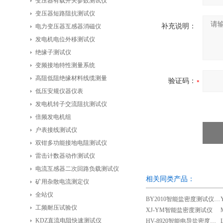
变压器有载开关参数测试仪
变压器短路阻抗测试仪
补充说明：
电力变压器互感器消磁仪
发电机电位外移测试仪
绝缘子测试仪
变频接地特性测量系统
高阻低阻绝缘材料线缆测量
验证码：
低压安规仪器仪表
发电机转子交流阻抗测试仪
倍频发电机组
户表接线测试仪
双钳多功能接地电阻测试仪
雷击计数器动作测试仪
电流互感器二次回路负载测试仪
相关同类产品：
矿用杂散电流测定仪
全站仪
BY2010智能盐密度测试仪（新型）
工频耐压试验仪
XJ-YM智能盐密度测试仪
KDZ直流电阻快速测试仪
HV-8920智能电导盐密度测试仪