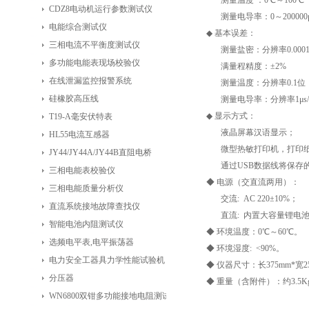
测量温度 ：0℃～100℃
CDZ8电动机运行参数测试仪
测量电导率：0～200000μs
电能综合测试仪
◆ 基本误差：
三相电流不平衡度测试仪
测量盐密：分辨率0.000
多功能电能表现场校验仪
满量程精度：±2%
在线泄漏监控报警系统
测量温度：分辨率0.1位，精
硅橡胶高压线
测量电导率：分辨率1μs/
◆ 显示方式：
T19-A毫安伏特表
液晶屏幕汉语显示；
HL55电流互感器
微型热敏打印机，打印纸
JY44/JY44A/JY44B直阻电桥
通过USB数据线将保存的
三相电能表校验仪
◆ 电源（交直流两用）：
三相电能质量分析仪
交流: AC 220±10%；
直流系统接地故障查找仪
直流: 内置大容量锂电
智能电池内阻测试仪
◆ 环境温度：0℃～60℃。
选频电平表,电平振荡器
◆ 环境湿度: <90%。
电力安全工器具力学性能试验机
◆ 仪器尺寸：长375mm*宽25
分压器
◆ 重量（含附件）：约3.5K
WN6800双钳多功能接地电阻测试仪