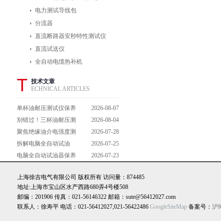
电力测试导线包
分流器
直流断路器安秒特性测试仪
直流试送仪
全自动电缆热补机
T
技术文章
ECHNICAL ARTICLES
单杯油耐压测试仪保养
2026-08-07
避坑指南：细节做到
别错过！三杯油耐压测
2026-08-04
位，设备不闹脾气
试仪操作流程全解析，
聚焦绝缘油介电强度测
2026-07-28
一步到位不踩坑
试仪：那些决定检测效
拆解电脑全自动试油
2026-07-25
能的关键特点
器：核心组成部件，藏
电脑全自动试油器保养
2026-07-23
着哪些硬核运行逻辑？
全攻略：轻松延长设备
上海徐吉电气有限公司 版权所有 访问量：874485
寿命的实用技巧
地址:上海市宝山区水产西路680弄4号楼508
邮编：201906 传真：021-56146322 邮箱：sute@56412027.com
联系人：徐寿平 电话：021-56412027,021-56422486
GoogleSiteMap
备案号：
沪I