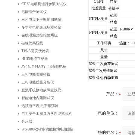
CT/PT
精度
CDZ8电动机运行参数测试仪
比差测量
分辨率
电能综合测试仪
范围
CT
变比测量
三相电流不平衡度测试仪
精度
多功能电能表现场校验仪
范围
1-500KV
PT
变比测量
在线泄漏监控报警系统
精度
硅橡胶高压线
工作环境
温度：－1
尺寸
T19-A毫安伏特表
重量
HL55电流互感器
R26; 二次负荷测试
JY44/JY44A/JY44B直阻电桥
R26;二次绕组测试
三相电能表校验仪
R26; 铁心自动退磁
三相电能质量分析仪
直流系统接地故障查找仪
产品：
智能电池内阻测试仪
选频电平表,电平振荡器
您的单位：
电力安全工器具力学性能试验机
分压器
WN6800双钳多功能接地电阻测试仪
您的姓名：