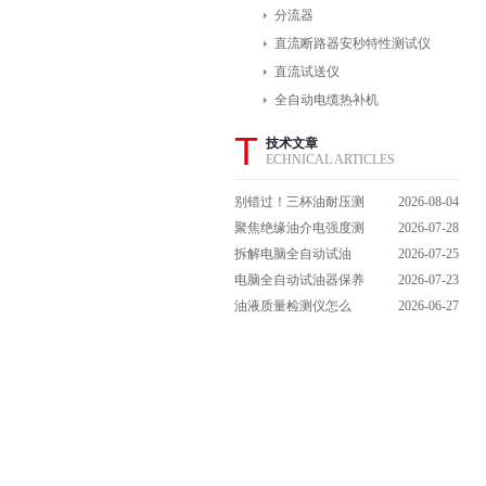
分流器
直流断路器安秒特性测试仪
直流试送仪
全自动电缆热补机
T
技术文章
ECHNICAL ARTICLES
别错过！三杯油耐压测
2026-08-04
试仪操作流程全解析，
聚焦绝缘油介电强度测
2026-07-28
一步到位不踩坑
试仪：那些决定检测效
拆解电脑全自动试油
2026-07-25
能的关键特点
器：核心组成部件，藏
电脑全自动试油器保养
2026-07-23
着哪些硬核运行逻辑？
全攻略：轻松延长设备
油液质量检测仪怎么
2026-06-27
寿命的实用技巧
用？手把手拆解操作全
流程，新手也能轻松上
手