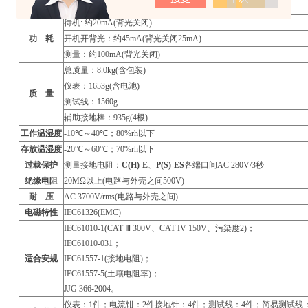
自动关机
开机15分钟后自动关机
待机: 约20mA(背光关闭)
功 耗
开机开背光：约45mA(背光关闭25mA)
测量：约100mA(背光关闭)
总质量：8.0kg(含包装)
仪表：1653g(含电池)
质 量
测试线：1560g
辅助接地棒：935g(4根)
工作温湿度
-10
℃～40℃；80%rh以下
存放温湿度
-20
℃～60℃；70%rh以下
过载保护
测量接地电阻：
C(H)-E
、
P(S)-ES
各端口间AC 280V/3秒
绝缘电阻
20M
Ω以上(电路与外壳之间500V)
耐 压
AC 3700V/rms(
电路与外壳之间)
电磁特性
IEC61326(EMC)
IEC61010-1(CAT
Ⅲ 300V、CAT IV 150V、污染度2)；
IEC61010-031
；
适合安规
IEC61557-1(
接地电阻)；
IEC61557-5(
土壤电阻率)；
JJG 366-2004
。
仪表：1件；电流钳：2件接地针：4件；测试线：4件；简易测试线：2