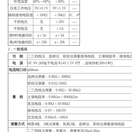
环境湿渡
40%
～60%
＜80%
----
仪表工作电压
9V
±0.1V
9V
±1.5V
----
辅助接地电阻值
＜100Ω
＜30kΩ
rC
、rP
干扰电压
无
＜20V
----
干扰电流
无
＜2A
----
测R时电极间距
a
＞5d
a
＞5d
----
测ρ时电极间距
a
＞20h
a
＞20h
----
2
．一般规格
功 能
二三四线法、选择法、双钳法测量接地电阻、土壤电阻率；接地电
电 源
DC 9V (
锌锰干电池 R14S 1.5V 6节 ，连续待机300小时)
电流钳口径
φ68mm
选择法测量：0.00Ω～3000Ω
双钳法测量：0.01Ω-100Ω
二三四线法测量：0.00Ω～30.00kΩ
量 程
土壤电阻率：0.00Ωm～9000kΩm
直流电阻：0.00Ω～30.00kΩ
接地电压：0.0V～100.0V
交流电流：0.00mA～600A
测量方式
精密4线、3线法测量、简易2线、选择法、双钳法测量接地电阻
二三四线法测量：变极法，测量电流20mA Max