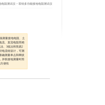
地电阻测试仪
> 双钳多功能接地电阻测试仪
现场测量接地电阻、土
电流、直流电阻而精
法、3线法和简易2
径电流钳设计，可测
准确测量单点和网状
，并联接地测量时而
的方便性