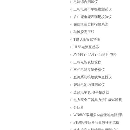
电能综合测试仪
三相电流不平衡度测试仪
多功能电能表现场校验仪
在线泄漏监控报警系统
硅橡胶高压线
T19-A毫安伏特表
HL55电流互感器
JY44/JY44A/JY44B直阻电桥
三相电能表校验仪
三相电能质量分析仪
直流系统接地故障查找仪
智能电池内阻测试仪
选频电平表,电平振荡器
电力安全工器具力学性能试验机
分压器
WN6800双钳多功能接地电阻测试仪
ST3008变压器容量特性测试仪