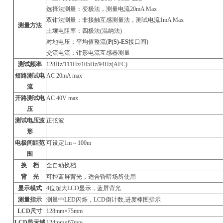
选择法测量：变极法，测量电流20mA Max
双钳法测量：非接触互感测量法，测试电流1mA Max
测量方法
土壤电阻率：四极法(温纳法)
对地电压：平均值整流(
P(S)
-
ES
接口间)
交流电流：钳形电流互感器测量
测试频率
128Hz/111Hz/105Hz/94Hz(AFC)
短路测试电
AC 20mA max
流
开路测试电
AC 40V max
压
测试电压波
正弦波
形
电极间距范
可设定1m～100m
围
换 档
全自动换档
背 光
可控蓝屏背光，适合昏暗场所使用
显示模式
4
位超大LCD显示，蓝屏背光
测量指示
测量中LED闪烁，LCD倒计数,进度棒图指示
LCD
尺寸
128mm
×75mm
LCD
显示域
124mm
×67mm