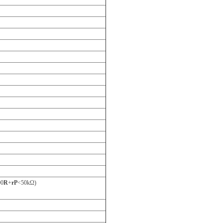
0
R
+
rP
<50kΩ)