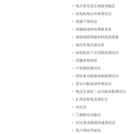
电力变压器互感器消磁仪
发电机电位外移测试仪
绝缘子测试仪
变频接地特性测量系统
高阻低阻绝缘材料线缆测量
低压安规仪器仪表
发电机转子交流阻抗测试仪
倍频发电机组
户表接线测试仪
双钳多功能接地电阻测试仪
雷击计数器动作测试仪
电流互感器二次回路负载测试仪
矿用杂散电流测定仪
全站仪
工频耐压试验仪
KDZ直流电阻快速测试仪
电力测试导线包