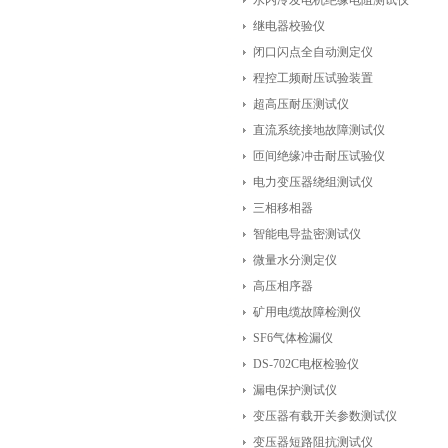
水内冷发电机绝缘电阻测试仪
继电器校验仪
闭口闪点全自动测定仪
程控工频耐压试验装置
超高压耐压测试仪
直流系统接地故障测试仪
匝间绝缘冲击耐压试验仪
电力变压器绕组测试仪
三相移相器
智能电导盐密测试仪
微量水分测定仪
高压相序器
矿用电缆故障检测仪
SF6气体检漏仪
DS-702C电枢检验仪
漏电保护测试仪
变压器有载开关参数测试仪
变压器短路阻抗测试仪