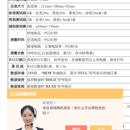
仪表尺寸
高宽厚：215mm×190mm×95mm
标准测试线
4
条：红色20m，黑色20m，黄色10m，绿色10m各1条
简易测试线
2
条：红色1.6m，黑色1.6m各1条
辅助接地棒
4
根：φ10mm×150mm
对地电压：约2次/秒
测量时间
交流电流：约2次/秒
接地电阻、土壤电阻率：约5秒/次
测量次数
5000
次以上(短路测试，测1次，停30秒再测)
RS232
接口
具有RS232接口，软件监控，存储数据可以上传电脑，保存打印
通 讯 线
RS232
通讯线1条，长1.5m
数据存储
2000
组，“
MEM
”存储指示，显示“
FULL
”符号表示存储已满
数据保持
保持数据时“
HOLD
”符号指示
数据查阅
查阅数据时“
READ
”符号指示
溢出显示
超量程溢出时“
OL
”符号指示
干扰测试
自动识别干扰信号，干扰电压高于5V时“
NOISE
”符号指示
欢迎您！
辅助接地测
具有辅助接地电阻值测试功能，0.00KΩ～30kΩ(100
R
+
rC
<50kΩ，10
来自局域网的朋友！有什么可以帮助您的
试
吗？
报警功能
测量值超过报警设定值时，“嘟—嘟—嘟—”报警提示
电池电压
当电池电压降到约7.5V时，电池电压低符号显示，提醒更换电池