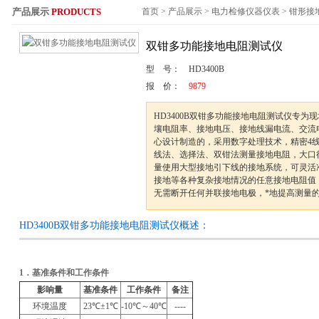
产品展示
PRODUCTS
首页
>
产品展示
>
电力检修仪器仪表
>
钳形接
服务热线：
双钳多功能接地电阻测试仪
型 号：
HD3400B
报 价：
9879
HD3400B双钳多功能接地电阻测试仪专为
壤电阻率、接地电压、接地线漏电流、交流
心设计制造的，采用数字处理技术，精密4线
线法、选择法、双钳法测量接地电阻，大口
量使用大型接地引下线的接地系统，可灵活
接地等各种复杂接地情况的任意接地电阻值
无需断开任何并联接地电极，*地提高测量
HD3400B双钳多功能接地电阻测试仪概述：
1
．基准条件和工作条件
影响量
基准条件
工作条件
备注
环境温度
23
℃±1℃
-10
℃～40℃
----