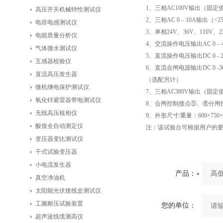
1
、三相AC100V输出
高压开关机械特性测试仪
2
、三相AC 0 – 10A输出
电容电感测试仪
3
、单相24V、36V、110
电能质量分析仪
4
、交流操作电压输出AC 0 
气体微水测试仪
5
、直流操作电压输出DC 0
互感器校验仪
6
、直流合闸电源输出DC 0 
直流高压发生器
（选配另计）
微机继电保护测试仪
7
、三相AC380V输出
氧化锌避雷器带电测试仪
8
、合闸控制接点⑤、⑧分闸
无线高压核相仪
9、外形尺寸/重量：600×750×8
酸值全自动测定仪
注：该试验台可根据用户的
变压器变比测试仪
干式试验变压器
小电流发生器
产品：
真空净油机
太阳能光伏接线盒测试仪
工频耐压试验装置
您的单位：
超声波线缆测高仪