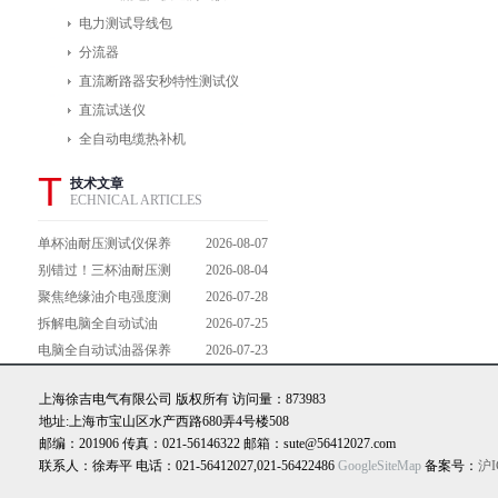
电力测试导线包
分流器
直流断路器安秒特性测试仪
直流试送仪
全自动电缆热补机
T
技术文章
ECHNICAL ARTICLES
单杯油耐压测试仪保养
2026-08-07
避坑指南：细节做到
别错过！三杯油耐压测
2026-08-04
位，设备不闹脾气
试仪操作流程全解析，
聚焦绝缘油介电强度测
2026-07-28
一步到位不踩坑
试仪：那些决定检测效
拆解电脑全自动试油
2026-07-25
能的关键特点
器：核心组成部件，藏
电脑全自动试油器保养
2026-07-23
着哪些硬核运行逻辑？
全攻略：轻松延长设备
上海徐吉电气有限公司 版权所有 访问量：873983
寿命的实用技巧
地址:上海市宝山区水产西路680弄4号楼508
邮编：201906 传真：021-56146322 邮箱：sute@56412027.com
联系人：徐寿平 电话：021-56412027,021-56422486
GoogleSiteMap
备案号：
沪I