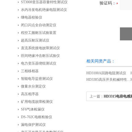
ST3008变压器容量特性测试仪
验证码：
水内冷发电机绝缘电阻测试仪
继电器校验仪
闭口闪点全自动测定仪
程控工频耐压试验装置
超高压耐压测试仪
直流系统接地故障测试仪
匝间绝缘冲击耐压试验仪
相关同类产品：
电力变压器绕组测试仪
三相移相器
HD3100A回路电阻测试仪
智能电导盐密测试仪
HD3385高压开关机械特性测试仪
微量水分测定仪
高压相序器
上一篇：
HD3315电容电
矿用电缆故障检测仪
SF6气体检漏仪
DS-702C电枢检验仪
漏电保护测试仪