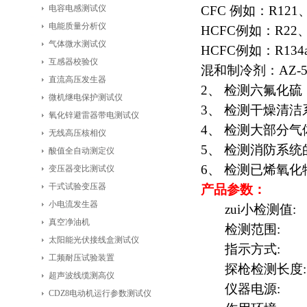
电容电感测试仪
CFC 例如：R121
电能质量分析仪
HCFC例如：R22、
气体微水测试仪
HCFC例如：R134
互感器校验仪
混和制冷剂：AZ-5
直流高压发生器
2、 检测六氟化硫
微机继电保护测试仪
3、 检测干燥清
氧化锌避雷器带电测试仪
4、 检测大部分
无线高压核相仪
5、 检测消防系
酸值全自动测定仪
6、 检测已烯氧
变压器变比测试仪
干式试验变压器
产品参数：
小电流发生器
zui小检测值:
真空净油机
检测范围: 1～1
太阳能光伏接线盒测试仪
指示方式: 液
工频耐压试验装置
探枪检测长度:
超声波线缆测高仪
仪器电源: 可
CDZ8电动机运行参数测试仪