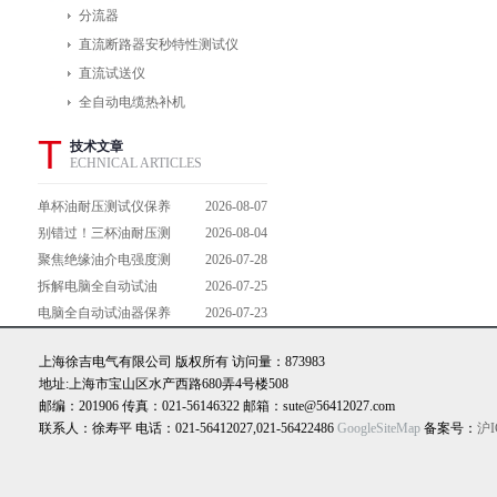
分流器
直流断路器安秒特性测试仪
直流试送仪
全自动电缆热补机
T
技术文章
ECHNICAL ARTICLES
单杯油耐压测试仪保养
2026-08-07
避坑指南：细节做到
别错过！三杯油耐压测
2026-08-04
位，设备不闹脾气
试仪操作流程全解析，
聚焦绝缘油介电强度测
2026-07-28
一步到位不踩坑
试仪：那些决定检测效
拆解电脑全自动试油
2026-07-25
能的关键特点
器：核心组成部件，藏
电脑全自动试油器保养
2026-07-23
着哪些硬核运行逻辑？
全攻略：轻松延长设备
上海徐吉电气有限公司 版权所有 访问量：873983
寿命的实用技巧
地址:上海市宝山区水产西路680弄4号楼508
邮编：201906 传真：021-56146322 邮箱：sute@56412027.com
联系人：徐寿平 电话：021-56412027,021-56422486
GoogleSiteMap
备案号：
沪I