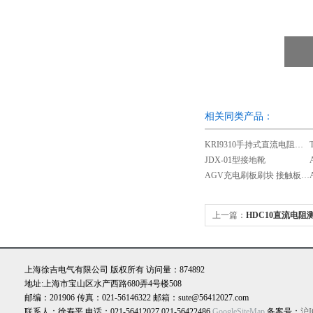
相关同类产品：
KRI9310手持式直流电阻测试仪
JDX-01型接地靴
AGV充电刷板刷块 接触板 集电器 自动
上一篇：
HDC10直流电阻
上海徐吉电气有限公司 版权所有 访问量：874892
地址:上海市宝山区水产西路680弄4号楼508
邮编：201906 传真：021-56146322 邮箱：sute@56412027.com
联系人：徐寿平 电话：021-56412027,021-56422486
GoogleSiteMap
备案号：
沪I