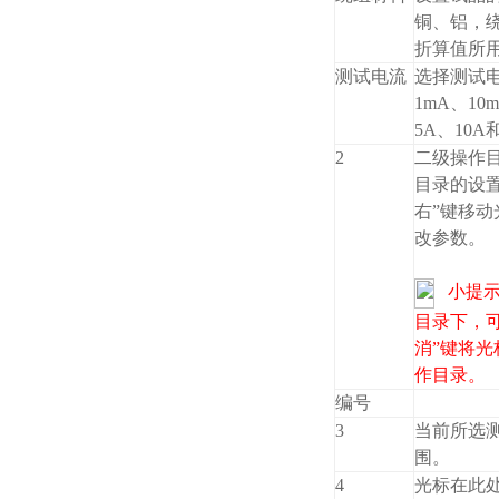
铜、铝，
折算值所
测试电流
选择测试
1mA、10
5A、10
2
二级操作
目录的设
右”键移动
改参数。
小提
目录下，可
消”键将
作目录。
编号
3
当前所选
围。
4
光标在此处