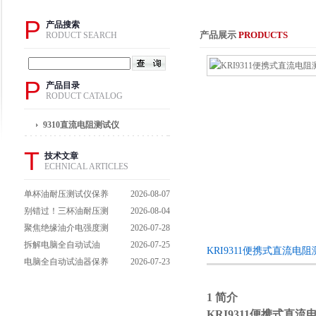
P
产品搜索
产品展示
PRODUCTS
RODUCT SEARCH
P
产品目录
RODUCT CATALOG
9310直流电阻测试仪
T
技术文章
ECHNICAL ARTICLES
单杯油耐压测试仪保养
2026-08-07
避坑指南：细节做到
别错过！三杯油耐压测
2026-08-04
位，设备不闹脾气
试仪操作流程全解析，
聚焦绝缘油介电强度测
2026-07-28
一步到位不踩坑
试仪：那些决定检测效
拆解电脑全自动试油
2026-07-25
KRI9311便携式直流电
能的关键特点
器：核心组成部件，藏
电脑全自动试油器保养
2026-07-23
着哪些硬核运行逻辑？
全攻略：轻松延长设备
寿命的实用技巧
1 简介
KRI9311便携式直