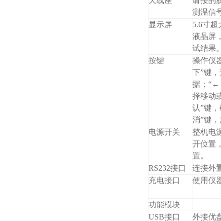
天线座
请接的
测温信
显示屏
5.6寸
液晶屏
试结果
按键
操作仪器
下”键
据；“←
择移动
认”键
消”键
电源开关
整机电
开位置
置。
RS232接口
连接外
充电接口
使用仪
功能模块
USB接口
外接优