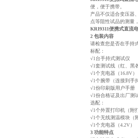
便，便于携带。
产品不仅适合变压器
点等阻性试品的测量
KRI9311便携式直
2 包装内容
请检查您是否在手持
标配：
√1台手持式测试仪
√1套测试线（红、黑
√1个充电器（16.8V）
√1个腕带（连接到手
√1份印刷版用户手册
√1份合格证及出厂测
选配：
√1个外置打印机（附
√1个无线测温模块（
√1个充电器（4.2V）
3 功能特点