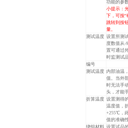
功能的参
小提示：
下，可按“
跳转到
按
量。
测试温度
设置所测
度数值从-
置可通过
时监测试
编号
测试温度
内部油温
值。当外
时无法手
头，才能
折算温度
设置测得
温度值，
+255℃
值的准确
绕组材料
设置试品