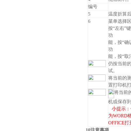
编号
5
温度折算
6
菜单选择
按“左右”
功
能，按“确
功
能，按“取
仍按当前
试。
将当前的
置打印机
将当前
机或保存
小提示：
为WORD
OFFIC
10注意事项