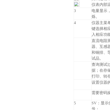
仪表内部
3
电量显示
烁。
4
仪器主菜
键选择相应
入相应功
直流电阻
器、互感
和铜排、
试品。
查询测试
据；在存
打印、转
设置仪器
需要密码
5
SV：显
号；