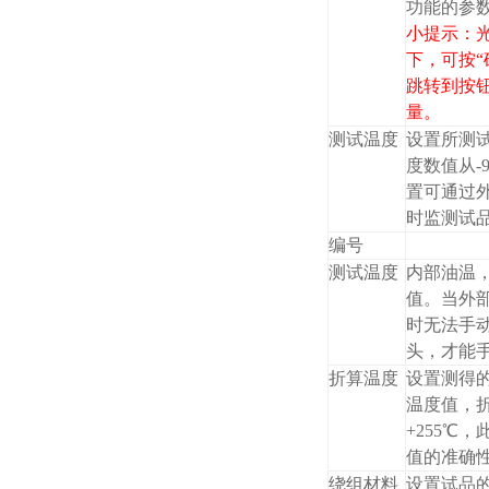
功能的参
小提示：
下，可按“
跳转到
按
量。
测试温度
设置所测
度数值从-
置可通过
时监测试
编号
测试温度
内部油温
值。当外
时无法手
头，才能
折算温度
设置测得
温度值，
+255℃
值的准确
绕组材料
设置试品