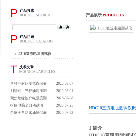
P
产品搜索
产品展示
PRODUCTS
RODUCT SEARCH
P
产品目录
RODUCT CATALOG
9310直流电阻测试仪
T
技术文章
ECHNICAL ARTICLES
单杯油耐压测试仪保养
2026-08-07
避坑指南：细节做到
别错过！三杯油耐压测
2026-08-04
位，设备不闹脾气
试仪操作流程全解析，
聚焦绝缘油介电强度测
2026-07-28
一步到位不踩坑
试仪：那些决定检测效
拆解电脑全自动试油
2026-07-25
HDC10直流电阻测试仪
能的关键特点
器：核心组成部件，藏
电脑全自动试油器保养
2026-07-23
着哪些硬核运行逻辑？
全攻略：轻松延长设备
寿命的实用技巧
1 简介
HDC10直流电阻测试