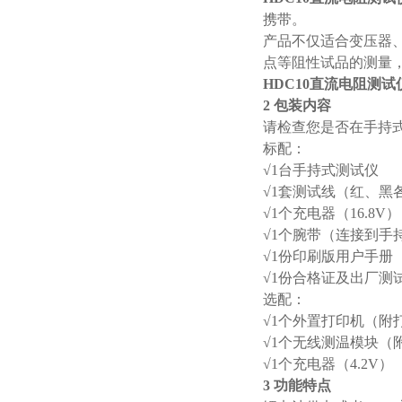
携带。
产品不仅适合变压器
点等阻性试品的测量
HDC10直流电阻测试
2 包装内容
请检查您是否在手持
标配：
√1台手持式测试仪
√1套测试线（红、黑
√1个充电器（16.8V）
√1个腕带（连接到手
√1份印刷版用户手册
√1份合格证及出厂测
选配：
√1个外置打印机（附
√1个无线测温模块（
√1个充电器（4.2V）
3 功能特点