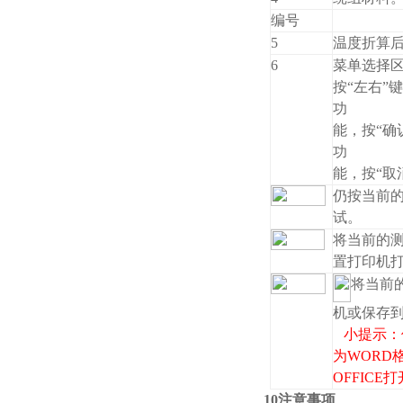
编号
5
温度折算
6
菜单选择
按“左右”
功
能，按“确
功
能，按“取
仍按当前
试。
将当前的
置打印机
将当前
机或保存
小提示：
为WORD
OFFIC
10注意事项