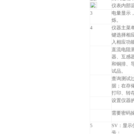
仪表内部
3
电量显示
烁。
4
仪器主菜
键选择相应
入相应功
直流电阻
器、互感
和铜排、
试品。
查询测试
据；在存
打印、转
设置仪器
需要密码
5
SV：显
号；