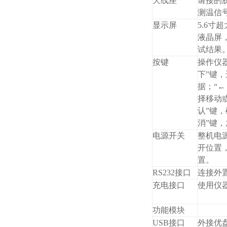
天线座
请接的
测温信
显示屏
5.6寸
液晶屏
试结果
按键
操作仪器
下”键
据；“←
择移动
认”键
消”键
电源开关
整机电
开位置
置。
RS232接口
连接外
充电接口
使用仪
功能模块
USB接口
外接优