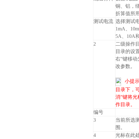
铜、铝，
折算值所
测试电流
选择测试
1mA、10
5A、10
2
二级操作
目录的设
右”键移动
改参数。
小提
目录下，可
消”键将
作目录。
编号
3
当前所选
围。
4
光标在此处