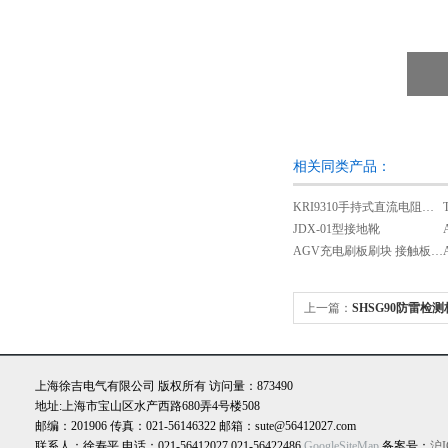
相关同类产品：
KRI9310手持式直流电阻测试仪
JDX-01型接地靴
AGV充电刷板刷块 接触板 集电器 自动
上一篇：
SHSG90防雷检
上海徐吉电气有限公司 版权所有 访问量：873490
地址:上海市宝山区水产西路680弄4号楼508
邮编：201906 传真：021-56146322 邮箱：sute@56412027.com
联系人：徐寿平 电话：021-56412027,021-56422486
GoogleSiteMap
备案号：
沪I