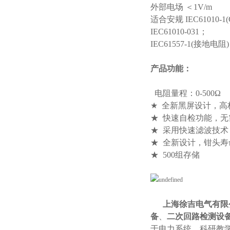
外部电场 ＜1V/m
适合安规 IEC61010-1
IEC61010-031；
IEC61557-1(接地电阻
产品功能：
电阻量程：0-500Ω
★ 全新黑屏设计，高
★ 快速自检功能，无
★ 采用快速滤波技
★ 全新设计，钳头寿
★ 500组存储
上海徐吉电气有限
备
、
二次回路检测设
于电力系统、科研教