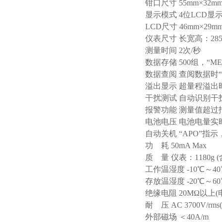
钳口尺寸 55mm×32m
显示模式 4位LCD显
LCD尺寸 46mm×29m
仪表尺寸 长宽高：285m
测量时间 2次/秒
数据存储 500组，“
数据查阅 查阅数据时“
溢出显示 超量程溢出时
干扰测试 自动识别干扰
报警功能 测量值超过
电池电压 电池电量
自动关机 “APO”指
功 耗 50mA Max
质 量 仪表：1180g 
工作温湿度 -10℃～40
存放温湿度 -20℃～60
绝缘电阻 20MΩ以上(
耐 压 AC 3700V/r
外部磁场 ＜40A/m