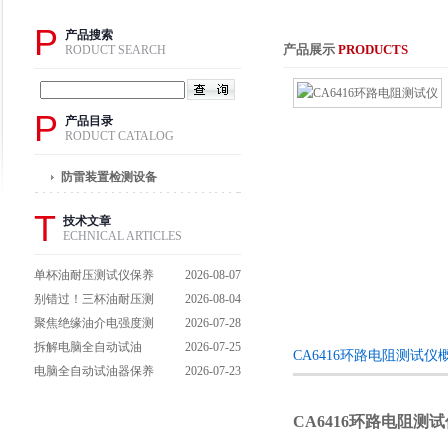
P
产品搜索
产品展示
PRODUCTS
RODUCT SEARCH
P
产品目录
RODUCT CATALOG
防雷装置检测设备
T
技术文章
ECHNICAL ARTICLES
单杯油耐压测试仪保养
2026-08-07
避坑指南：细节做到
别错过！三杯油耐压测
2026-08-04
位，设备不闹脾气
试仪操作流程全解析，
聚焦绝缘油介电强度测
2026-07-28
一步到位不踩坑
试仪：那些决定检测效
拆解电脑全自动试油
2026-07-25
CA6416环路电阻测试仪
能的关键特点
器：核心组成部件，藏
电脑全自动试油器保养
2026-07-23
着哪些硬核运行逻辑？
全攻略：轻松延长设备
寿命的实用技巧
CA6416
环路电阻测试