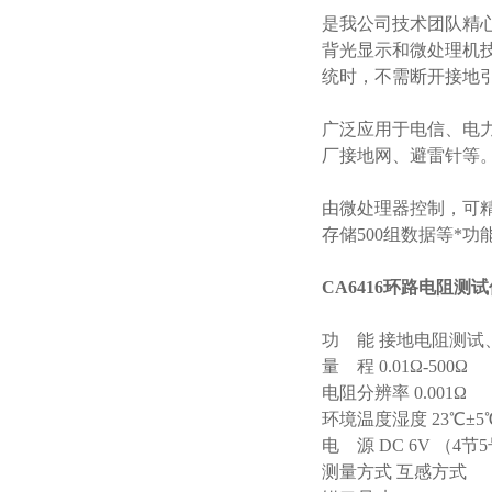
是我公司技术团队精
背光显示和微处理机
统时，不需断开接地
广泛应用于电信、电
厂接地网、避雷针等
由微处理器控制，可精
存储500组数据等*功
CA6416
环路电阻测试
功 能 接地电阻测试
量 程 0.01Ω-500Ω
电阻分辨率 0.001Ω
环境温度湿度 23℃±5
电 源 DC 6V （4
测量方式 互感方式