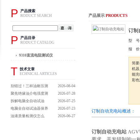
P
产品搜索
产品展示
PRODUCTS
RODUCT SEARCH
订制
P
产品目录
型 号
RODUCT CATALOG
报 价
9310直流电阻测试仪
简要
T
机器
技术文章
ECHNICAL ARTICLES
能充
彩色
别错过！三杯油耐压测
2026-08-04
试仪操作流程全解析，
聚焦绝缘油介电强度测
2026-07-28
一步到位不踩坑
试仪：那些决定检测效
拆解电脑全自动试油
2026-07-25
能的关键特点
器：核心组成部件，藏
电脑全自动试油器保养
2026-07-23
订制自动充电站概述：
着哪些硬核运行逻辑？
全攻略：轻松延长设备
油液质量检测仪怎么
2026-06-27
寿命的实用技巧
用？手把手拆解操作全
流程，新手也能轻松上
订制自动充电站
AG
手
要求，开发研制的一