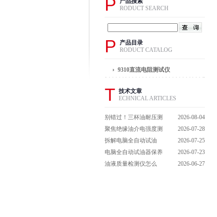
P
产品搜索
RODUCT SEARCH
P
产品目录
RODUCT CATALOG
9310直流电阻测试仪
T
技术文章
ECHNICAL ARTICLES
别错过！三杯油耐压测
2026-08-04
试仪操作流程全解析，
聚焦绝缘油介电强度测
2026-07-28
一步到位不踩坑
试仪：那些决定检测效
拆解电脑全自动试油
2026-07-25
能的关键特点
器：核心组成部件，藏
电脑全自动试油器保养
2026-07-23
着哪些硬核运行逻辑？
全攻略：轻松延长设备
油液质量检测仪怎么
2026-06-27
寿命的实用技巧
用？手把手拆解操作全
流程，新手也能轻松上
手