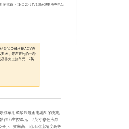
电阻测试仪
> THC-20-24V150A锂电池充电站
充电站是我公司根据AGV自
术要求，开发研制的一种
制器作为主控单元，7英
动导航车用磷酸铁锂蓄电池组的充电
器作为主控单元，7英寸彩色液晶
体积小、效率高、稳压稳流精度高等