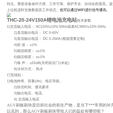
特点。整套设备操作方便、工作可靠、保护齐全、自动化程度高。提
上位机适时交换数据及工作状态。
也可以通过WIFI进行信号通讯。
THC-20-24V150A锂电池充电站
技术参数
1)交流输入电压： AC220V±10% 50Hz或者AC380V±10% 50Hz
2)直流输出电压： DC 0-60V
3)直流输出电流： DC 5-200A (根据需要定制)
4)纹 波： ≤1%
5)稳流精度： ≤±1%
6)稳压精度： ≤±1%
7)噪 声： ≤55dB(关闭前后门1米处)
8)冷却方式： 风冷
订货须知：
1)电池种类、容量(Ah)、电压等级。
2)快充时间、通讯要求
3)输出电压、电流。
4) 交流输入电压
AGV刷板刷块是目前社会的初生产物，是当下***常用的
以见到，那么AGV刷板刷块带给人们的益处有哪些呢？