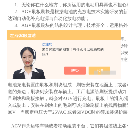
1、无论你在什么地方，你所运用的电动用具再也不担心
2、AGV刷板刷块是根据电池的充放电技术实施研发的新
达到自动化补充电源与自动化放电功能；
3、AGV刷板刷块的结构设计合理，技术齐全，运用格外
4、由于运用地点多，具有很好的方便性。
为取得良好效果,必须保证自动引导小车(以下简称AGV)的高利用率
欢迎您！
成为一个问题。随着大功率电池的发展，现在能够允许电池在几秒钟
来自局域网的朋友！有什么可以帮助您的
AGV在生产中不用移出生产线就可以完成充电。电池充电装置可以安
吗？
停止的任意地方（比如分段运输区、转向区、装载停止区等）。注意
成一体。
电池充电装置由刷板和刷块组成，刷板安装在地面上，或者
道的旁边，刷块则安装在车辆上。工厂电源给刷板提供动力
且刷块和刷板接触，就会对AGV进行充电。刷板上的滑入/
入或驶出，安装在刷块上的毛刷可以扫除刷板上的残留物腾为
80V，当额定电压大于25VAC 或者60VDC时必须加装保
AGV作为运输车辆或者移动组装平台，它们将组装线上各个