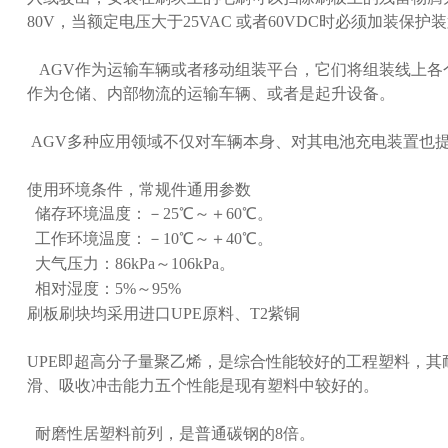
80V，当额定电压大于25VAC 或者60VDC时必须加装保
AGV作为运输车辆或者移动组装平台，它们将组装线上各个
作为仓储、内部物流的运输车辆、或者是起升设备。
AGV多种应用领域不仅对车辆本身、对其电池充电装置也
使用环境条件，常规件通用参数
储存环境温度：－25℃～＋60℃。
工作环境温度：－10℃～＋40℃。
大气压力：86kPa～106kPa。
相对湿度：5%～95%
刷板刷块均采用进口UPE原料、T2紫铜
UPE即超高分子量聚乙烯，是综合性能较好的工程塑料，其
滑、吸收冲击能力五个性能是现有塑料中较好的。
耐磨性居塑料前列，是普通碳钢的8倍。