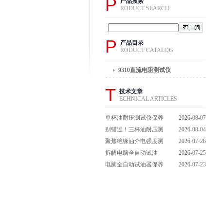
P
产品搜索
RODUCT SEARCH
P
产品目录
RODUCT CATALOG
9310直流电阻测试仪
T
技术文章
ECHNICAL ARTICLES
单杯油耐压测试仪保养
2026-08-07
避坑指南：细节做到
别错过！三杯油耐压测
2026-08-04
位，设备不闹脾气
试仪操作流程全解析，
聚焦绝缘油介电强度测
2026-07-28
一步到位不踩坑
试仪：那些决定检测效
拆解电脑全自动试油
2026-07-25
能的关键特点
器：核心组成部件，藏
电脑全自动试油器保养
2026-07-23
着哪些硬核运行逻辑？
全攻略：轻松延长设备
寿命的实用技巧