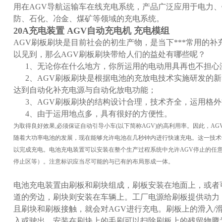
用在AGV导航运输车在线充电系统，产品广泛应用于电力
防、石化、冶金、煤矿等领域的充电系统。
20A充电装置 AGV自动充电机 充电模组
AGV刷板刷块是目前社会的初生产物，是当下***常用的
以见到，那么AGV刷板刷块带给人们的益处有哪些呢？
1、无论你在什么地方，你所运用的电动用具再也不担心
2、AGV刷板刷块是根据电池的充放电技术实施研发的新
达到自动化补充电源与自动化放电功能；
3、AGV刷板刷块的结构设计合理，技术齐全，运用格外
4、由于运用地点多，具有很好的方便性。
为取得良好效果,必须保证自动引导小车(以下简称AGV)的高利用率。因此，A
随着大功率电池的发展，现在能够允许电池在几秒钟内进行快速充电。这一技术
以完成充电。电池充电装置可以安装在整个生产过程系统中允许AGV停止的任
停止区等）。注意标识应当尽可能的与已有的布局形成一体。
电池充电装置由刷板和刷块组成，刷板安装在地面上，或者
道的旁边，刷块则安装在车辆上。工厂电源给刷板提供动力
且刷块和刷板接触，就会对AGV进行充电。刷板上的滑入/
入或驶出，安装在刷块上的毛刷可以扫除刷板上的残留物腾为