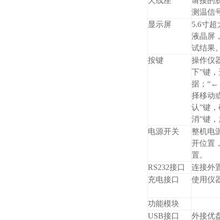
天线座
请接的
测温信
显示屏
5.6寸
液晶屏
试结果
按键
操作仪器
下”键
据；“←
择移动
认”键
消”键
电源开关
整机电
开位置
置。
RS232接口
连接外
充电接口
使用仪
功能模块
USB接口
外接优