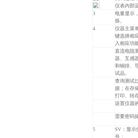
仪表内部
3
电量显示
烁。
4
仪器主菜
键选择相应
入相应功
直流电阻
器、互感
和铜排、
试品。
查询测试
据；在存
打印、转
设置仪器
需要密码
5
SV：显
号；