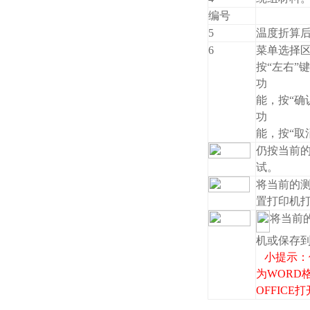
编号
5
温度折算
6
菜单选择
按“左右”
功
能，按“确
功
能，按“取
仍按当前
试。
将当前的
置打印机
将当前
机或保存
小提示：
为WORD
OFFIC