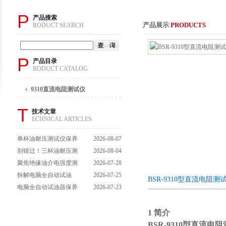
P
产品搜索
产品展示
PRODUCTS
RODUCT SEARCH
P
产品目录
RODUCT CATALOG
9310直流电阻测试仪
T
技术文章
ECHNICAL ARTICLES
单杯油耐压测试仪保养
2026-08-07
避坑指南：细节做到
别错过！三杯油耐压测
2026-08-04
位，设备不闹脾气
试仪操作流程全解析，
聚焦绝缘油介电强度测
2026-07-28
一步到位不踩坑
试仪：那些决定检测效
拆解电脑全自动试油
2026-07-25
BSR-9310型直流电阻
能的关键特点
器：核心组成部件，藏
电脑全自动试油器保养
2026-07-23
着哪些硬核运行逻辑？
全攻略：轻松延长设备
寿命的实用技巧
1 简介
BSR-9310型直流电