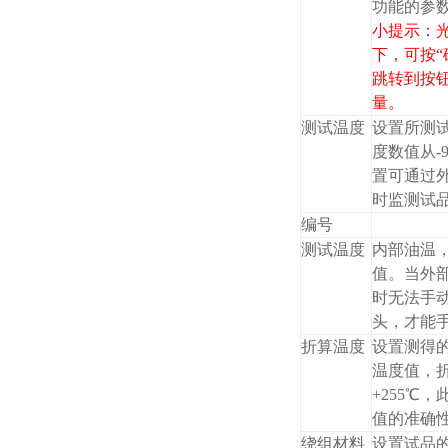
功能的参
小提示：
下，可按“
跳转到
按
量。
测试温度
设置所测
度数值从-
置可通过
时监测试
编号
测试温度
内部油温
值。当外
时无法手
头，才能
折算温度
设置测得
温度值，
+255℃
值的准确
绕组材料
设置试品