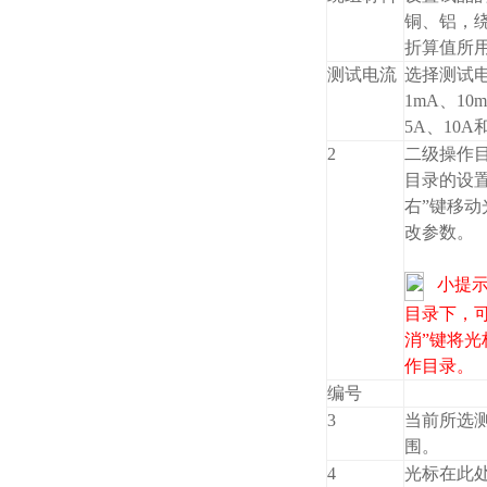
铜、铝，
折算值所
测试电流
选择测试
1mA、10
5A、10
2
二级操作
目录的设
右”键移动
改参数。
小提
目录下，可
消”键将
作目录。
编号
3
当前所选
围。
4
光标在此处