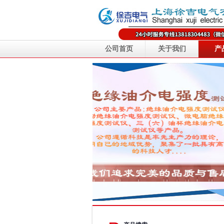
公司首页
关于我们
产