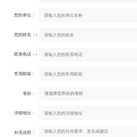
您的单位：
您的姓名：
联系电话：
常用邮箱：
省份：
详细地址：
补充说明：