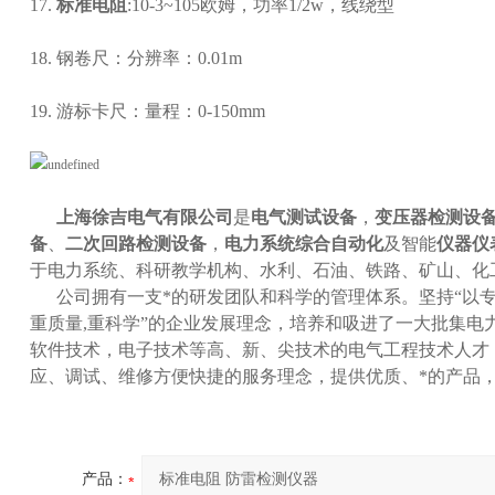
17.
标准电阻
:10-3~105欧姆，功率1/2w，线绕型
18. 钢卷尺：分辨率：0.01m
19. 游标卡尺：量程：0-150mm
上海徐吉电气有限公司
是
电气测试设备
，
变压器检测设
备
、
二次回路检测设备
，
电力系统综合自动化
及智能
仪器仪
于电力系统、科研教学机构、水利、石油、铁路、矿山、化
公司拥有一支*的研发团队和科学的管理体系。坚持“以专业
重质量,重科学”的企业发展理念，培养和吸进了一大批集电
软件技术，电子技术等高、新、尖技术的电气工程技术人才
应、调试、维修方便快捷的服务理念，提供优质、*的产品，
产品：