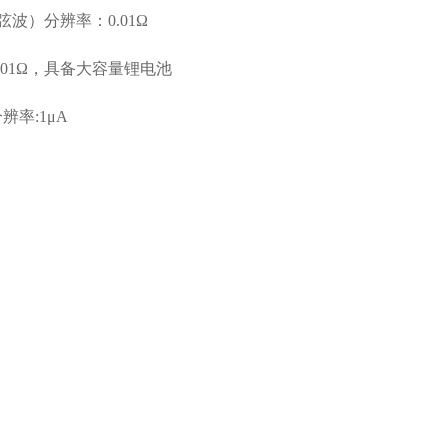
弦波）分辨率：0.01Ω
001Ω，具备大容量锂电池
辨率:1μA